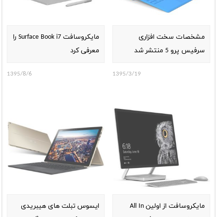
مشخصات سخت افزاری
مایکروسافت Surface Book i7 را
سرفیس پرو 5 منتشر شد
معرفی کرد
1395/8/6
1395/3/19
مایکروسافت از اولین All In
ایسوس تبلت های هیبریدی