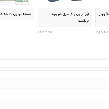
درآمدزایی اپلیکیشن‌های iOS چهار
اپل از اپل واچ سری دو پرده
نسخه نهایی iOS 10 منتشر شد
برداشت
1395/6/18
1395/4/3