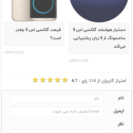
دستیار هوشمند گلکسی اس 8
قیمت گلکسی اس 8 چقدر
سامسونگ از 8 زبان پشتیبانی
است؟
می‌کند
1395/12/19
1395/11/20
امتیاز کاربران از
114
رای :
4.7
نام
ایمیل
نظر