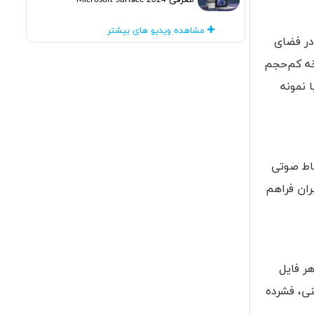
معرفی Microsoft Surface 2024
مشاهده ویدیو های بیشتر
در فضای
خه کم‌حجم
 نمونه
باط صوتی
ران فراهم
هر فایل
نی، فشرده