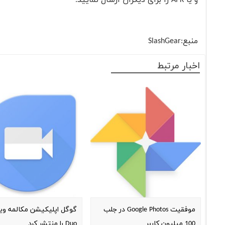
منبع:
SlashGear
اخبار مرتبط
موفقیت Google Photos در جلب
گوگل اپلیکیشن مکالمه وی
100 میلیون کاربر
Duo را منتشر کرد