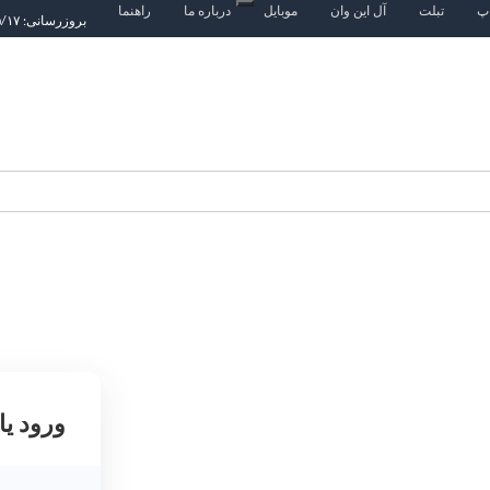
اپ
تبلت
آل این وان
موبایل
درباره ما
راهنما
بروزرسانی: ۱۴۰۵/۵/۱۷
ورود یا