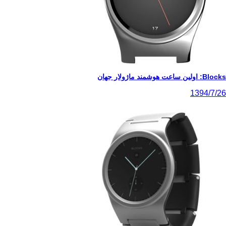
Blocks: اولین ساعت هوشمند ماژولار جهان
1394/7/26