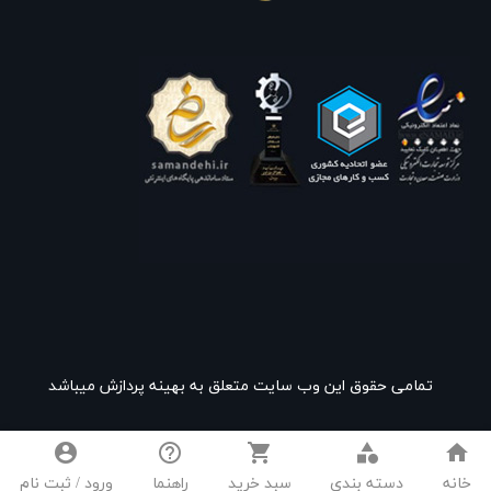
تمامی حقوق این وب سایت متعلق به بهینه پردازش میباشد
account_circle
help_outline
shopping_cart
category
home
خانه
دسته بندی
سبد خرید
راهنما
ورود / ثبت نام