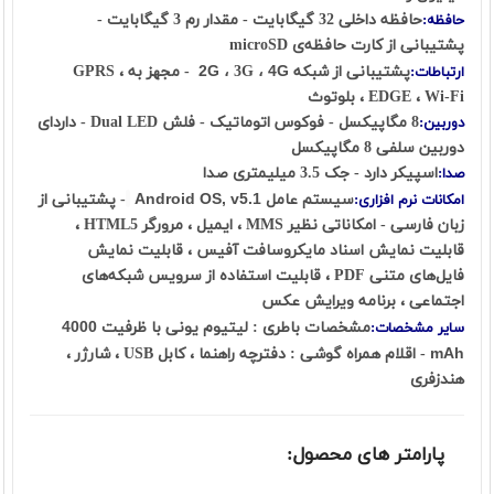
حافظه‌ داخلی 32 گیگابایت - مقدار رم 3 گیگابایت -
حافظه:
پشتیبانی از کارت حافظه‌ی microSD
پشتیبانی از شبکه
4G
،
3G
2G ،
- مجهز به GPRS ،
ارتباطات:
EDGE ، Wi-Fi ، بلوتوث
8 مگاپیکسل - فوکوس اتوماتیک - فلش Dual LED - داردای
دوربین:
دوربین سلفی 8 مگاپیکسل
اسپیکر دارد - جک 3.5 میلیمتری صدا
صدا:
سیستم عامل
Android OS, v5.1
- پشتیبانی از
امکانات نرم افزاری:
زبان فارسی - امکاناتی نظیر MMS ، ایمیل ، مرورگر HTML5 ،
قابلیت نمایش اسناد مایکروسافت آفیس ، قابلیت نمایش
فایل‌های متنی PDF ، قابلیت استفاده از سرویس شبکه‌های
اجتماعی ، برنامه ویرایش عکس
مشخصات باطری : لیتیوم یونی با ظرفیت
4000
سایر مشخصات:
mAh
- اقلام همراه گوشی : دفترچه‌ راهنما ، کابل USB ، شارژر ،
هندزفری
پارامتر های محصول: