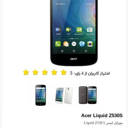
5
امتیاز کاربران از
4
رای:
Acer Liquid Z530S
موبایل ایسر Liquid Z530 S