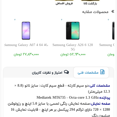
محصولات مشابه
Samsung Galaxy A07 4 64 4G
Samsung Galaxy A26 6 128
Samsung Ga
5G
٥٢,٦٣٠,٠٠٠ تومان
٢٧,٨٣٠,٠٠٠ تومان
مشخصات فنی
امتیاز و نظرات کاربران
دو سیم کارته - قطع سیم کارت: سایز نانو (8.8 ×
مشخصات کلی:
12.3 میلی‌متر)
Mediatek MT6735 - Octa-core 1.3 GHz
پردازنده:
صفحه نمایش رنگی لمسی با سایز 5.0 اینچ و رزولوشن
صفحه نمایش:
1280 × 720 دارای تراکم 294 پیکسل بر هر اینچ - قابلیت نمایش 16
میلیون رنگ