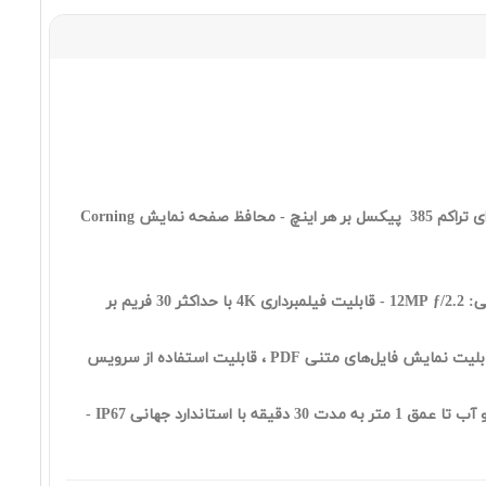
٦٥,١٣٠,٠٠٠ تومان
Samsung Galaxy A56 12 256 5G
١٠٧,٣٣٠,٠٠٠ تومان
Corning
Samsung Galaxy A17 8 256 4G
دوربین سلفی: 12MP ƒ/2.2 - قابلیت فیلمبرداری 4K با حداکثر 30 فریم بر
٥٨,٧٧٠,٠٠٠ تومان
پشتیبانی از زبان فارسی - امکاناتی نظیر ايميل ، مرورگر ، قابليت نمايش اسناد مايکروسافت آفيس ، قابليت نمايش فايل‌های متنی PDF ، قابليت استفاده از سرويس
باتری با ظرفیت 5000 میلی‌آمپر ساعت - دارای حسگر اثر انگشت زیر صفحه نمایش - امکان شارژ سریع - مقاوم در برابر گرد و غبار و آب تا عمق 1 متر به مدت 30 دقیقه با استاندارد جهانی IP67 -
Samsung Galaxy S25 FE 8 256 5G