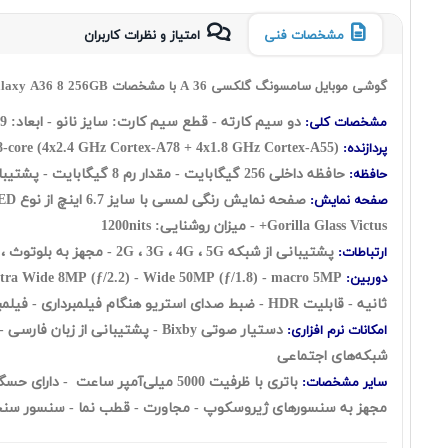
مشخصات فنی
امتیاز و نظرات کاربران
گوشی موبایل سامسونگ گلکسی A 36 با مشخصات Samsung Galaxy A36 8 256GB
دو سیم کارته - قطع سیم کارت: سايز نانو - ابعاد: 162.9 × 78.2 × 7.4 - وزن : 195 گرم
مشخصات کلی:
8-core (4x2.4 GHz Cortex-A78 + 4x1.8 GHz Cortex-A55)
پردازنده:
حافظه‌ داخلی 256 گيگابايت - مقدار رم 8 گيگابايت - پشتیبانی از کارت حافظه‌ی microSD ندارد
حافظه:
صفحه نمایش رنگی لمسی با سایز 6.7 اینچ از نوع
ED
صفحه نمایش:
Gorilla Glass Victus+
- میزان روشنایی: 1200nits
پشتیبانی از شبکه 2G ، 3G ، 4G ، 5G - مجهز به بلوتوث ، GLONASS ، GPS ، Wi-Fi ، Beidou، Galileo، QZSS
ارتباطات:
Ultra Wide 8MP (ƒ/2.2) - Wide 50MP (ƒ/1.8) - macro 5MP در پشت گوشی - فوکوس اتوماتیک - قابلیت عکاسی DR
دوربین:
ثانیه - قابلیت HDR - ضبط صدای استریو هنگام فیلمبرداری - فیلمبرداری آهسته با رزولوشن HD و 240 فریم بر ثانیه
دستیار صوتی ‌‌Bixby -
امکانات نرم افزاری:
شبکه‌های اجتماعی
سایر مشخصات:
مجهز به سنسورهای ژیروسکوپ - مجاورت - قطب نما - سنسور س