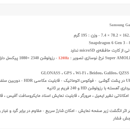
Snapdragon 6 Gen 3 - 
Super AMOL
نرخ نوسازی تصویر :
- رزولوشن 2340 ×1080 پیکسل دارای تراکم 385 پیکسل بر هر اینچ - محافظ صفحه نمایش
120Hz
H -
نجش فشار