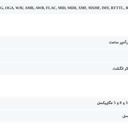
GG, OGA, WAV, AMR, AWB, FLAC, MID, MIDI, XMF, MXMF, IMY, RTTTL, 
ر انگشت