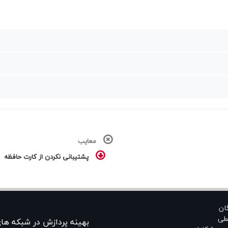
معایب
پشتیبانی نکردن از کارت حافظه
گان
طی
بهينه پردازش در شبکه ها