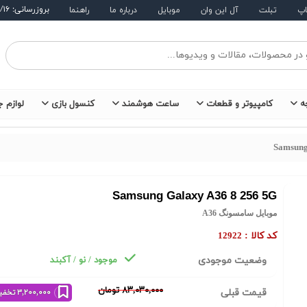
بروزرسانی: ۱۴۰۵/۵/۱۶
اپ
تبلت
آل این وان
موبایل
درباره ما
راهنما
ه
کامپیوتر و قطعات
ساعت هوشمند
کنسول بازی
لوازم ج
Samsung
Samsung Galaxy A36 8 256 5G
موبایل سامسونگ A36
کد کالا :
12922
وضعیت موجودی
موجود / نو / آکبند
٨٣,٠٣٠,٠٠٠ تومان
قیمت قبلی
٣,٢٠٠,٠٠٠ تخفیف خرید نقدی