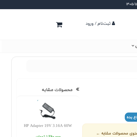
ثبت‌نام / ورود
ی
محصولات مشابه
ع بده
HP Adapter 19V 3.16A 60W
ز منوی محصولات مشابه ←