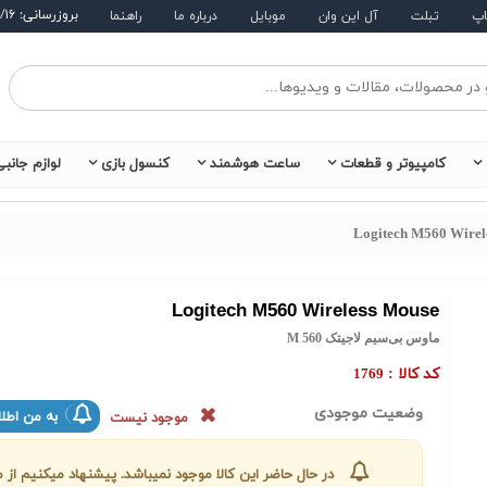
بروزرسانی: ۱۴۰۵/۵/۱۶
اپ
تبلت
آل این وان
موبایل
درباره ما
راهنما
کامپیوتر و قطعات
ساعت هوشمند
کنسول بازی
لوازم جانب
Logitech M560 Wirel
Logitech M560 Wireless Mouse
ماوس بی‌سیم لاجیتک M 560
کد کالا :
1769
وضعیت موجودی
به من اطلا
موجود نیست
در حال حاضر این کالا موجود نمیباشد. پیشنهاد میکنیم ا