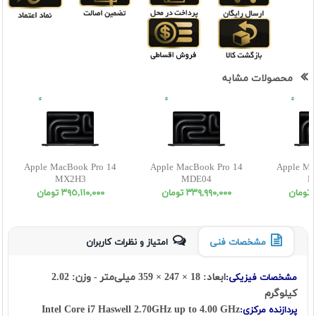
محصولات مشابه
Apple MacBook Pro 14
Apple MacBook Pro 14
Apple Ma
MX2H3
MDE04
M
ن
٣٣٩,٩٩٠,٠٠٠ تومان
٣٩٥,١١٠,٠٠٠ تومان
مشخصات فنی
امتیاز و نظرات کاربران
ابعاد: 18 × 247 × 359 میلی‌متر - وزن: 2.02
مشخصات فیزیکی:
کیلوگرم
Intel Core i7 Haswell 2.70GHz up to 4.00 GHz
پردازنده مرکزی: