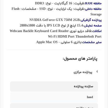
ظرفیت: 16 گیگابایت - نوع: DDR3
حافظه RAM:
ظرفیت: یک ترابایت - نوع: SSD - مشخصات: Flash
حافظه داخلی:
Storage
NVIDIA GeForce GTX 750M 2GB
پردازنده گرافیکی:
15.4 اینچ از نوع IPS LCD با دقت 2880x1800
صفحه نمایش:
فاقد درایو نوری Webcam Backlit Keyboard Card Reader
امکانات:
Wi-Fi HDMI Port Thunderbolt Port
باتری 6 سلولی - Apple Mac OS
سایر مشخصات:
پارامتر های محصول:
پردازنده مرکزی
سازنده پردازنده
Intel