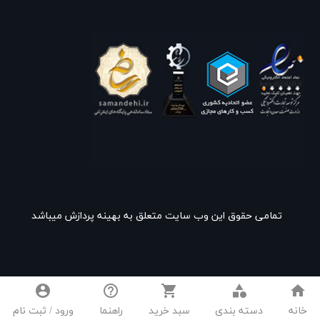
تمامی حقوق این وب سایت متعلق به بهینه پردازش میباشد
account_circle
help_outline
shopping_cart
category
home
خانه
دسته بندی
سبد خرید
راهنما
ورود / ثبت نام