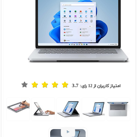
3.7
امتیاز کاربران از
12
رای:
t
Previou