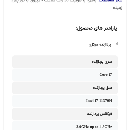
باطری با ظرفیت 58 وات ساعت - کیبورد با نور پس
سایر مشخصات:
زمینه
پارامتر های محصول:
پردازنده مرکزی
سری پردازنده
Core i7
مدل پردازنده
Intel i7 11370H
فرکانس پردازنده
3.0GHz up to 4.8GHz