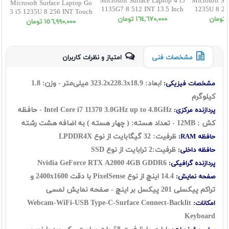
Microsoft Surface Laptop 4 i5
Microsoft Su
Microsoft Surface Laptop Go
1135G7 8 512 INT 13.5 Inch
1235U 8 25
3 i5 1235U 8 256 INT Touch
ن
١٦٤,٦٧٠,٠٠٠ تومان
١٥٦,٩٩٠,٠٠٠ تومان
مشخصات فنی
امتیاز و نظرات کاربران
ابعاد: 323.2x228.3x18.9 میلی‌متر - وزن: 1.8
مشخصات فیزیکی:
کیلوگرم
Intel Core i7 11370
3.0GHz up to 4.8GHz
- حافظه
پردازنده مرکزی:
کش : 12MB - تعداد هسته: ( چهار هسته ) به اضافه هشت رشته
ظرفیت: 32 گيگابايت از نوع
LPDDR4X
حافظه RAM:
ظرفیت:2 ترابایت از نوع SSD
حافظه داخلی:
Nvidia GeForce RTX A2000 4GB GDDR6
پردازنده گرافیکی:
14.4 اینچ از نوع PixelSense با دقت 2400x1600 و
صفحه نمایش:
تراکم پیکسلی 201 پیکسل بر اینچ - صفحه نمایش لمسی
Webcam-WiFi-USB Type-C-Surface Connect-Backlit
امکانات:
Keyboard