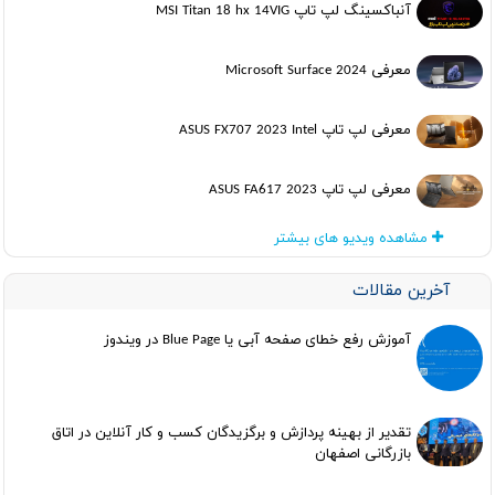
آنباکسینگ لپ تاپ MSI Titan 18 hx 14VIG
معرفی Microsoft Surface 2024
معرفی لپ تاپ ASUS FX707 2023 Intel
معرفی لپ تاپ ASUS FA617 2023
مشاهده ویدیو های بیشتر
آخرین مقالات
آموزش رفع خطای صفحه آبی یا Blue Page در ویندوز
تقدیر از بهینه پردازش و برگزیدگان کسب و کار آنلاین در اتاق
بازرگانی اصفهان