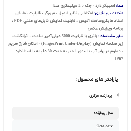
اسپیکر دارد - جک 3.5 میلیمتری صدا
صدا:
امکاناتی نظیر ايميل ، مرورگر ، قابليت نمايش
امکانات نرم افزاری:
اسناد مايکروسافت آفيس ، قابليت نمايش فايل‌هاي متني PDF ،
برنامه ويرايش عکس
باتری با ظرفیت 5000 میلی‌آمپر ساعت -
اثرانگشت
سایر مشخصات:
زیر صفحه نمایش (FingerPrint|Under-Display)
-
امکان شارژ سریع
- مقاوم در برابر آب تا عمق 1 متر به مدت 30 دقیقه با استاندارد
IP67
پارامتر های محصول:
پردازنده مرکزی
مدل پردازنده
Octa-core