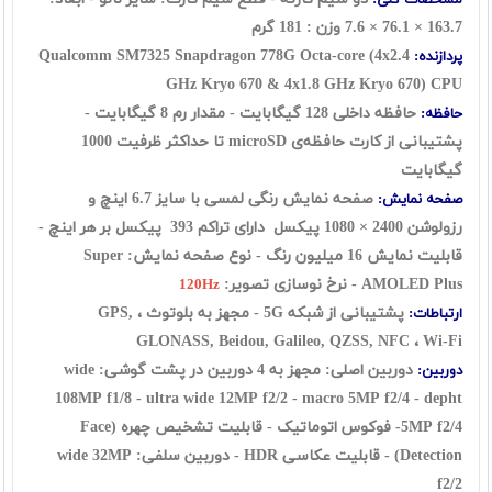
مشخصات کلی:
163.7 × 76.1 × 7.6 وزن : 181 گرم
Qualcomm SM7325 Snapdragon 778G Octa-core (4x2.4
پردازنده:
GHz Kryo 670 & 4x1.8 GHz Kryo 670)
CPU
حافظه‌ داخلی 128 گيگابايت - مقدار رم 8 گيگابايت -
حافظه:
پشتیبانی از کارت حافظه‌ی microSD تا حداکثر ظرفیت 1000
گيگابايت
صفحه نمایش رنگی لمسی با سایز 6.7 اینچ و
صفحه نمایش:
رزولوشن
2400 × 1080 پیکسل
دارای تراکم 393 پیکسل بر هر اینچ -
قابلیت نمایش 16 ميليون رنگ - نوع صفحه نمایش: Super
AMOLED Plus - نرخ نوسازی تصویر:
120Hz
پشتیبانی از شبکه 5G - مجهز به بلوتوث ، GPS,
ارتباطات:
GLONASS, Beidou, Galileo, QZSS, NFC
، Wi-Fi
دوربین اصلی:
مجهز به 4 دوربین در پشت گوشی: wide
دوربین:
108MP f1/8 - ultra wide 12MP f2/2 - macro 5MP f2/4 - depht
5MP f2/4
- فوکوس اتوماتیک - قابلیت تشخیص چهره (Face
Detection) - قابلیت عکاسی HDR - دوربین سلفی: wide 32MP
f2/2