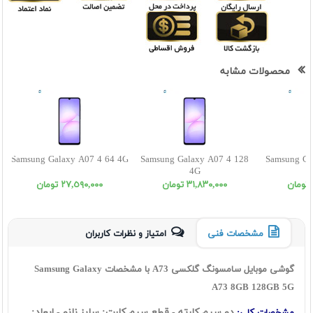
محصولات مشابه
Samsung Galaxy A07 4 64 4G
Samsung Galaxy A07 4 128
Samsung Ga
4G
٣١,٨٣٠,٠٠٠ تومان
٢٧,٥٩٠,٠٠٠ تومان
مشخصات فنی
امتیاز و نظرات کاربران
گوشی موبایل سامسونگ گلکسی A73 با مشخصات Samsung Galaxy
A73 8GB 128GB 5G
دو سیم کارته - قطع سیم کارت: سايز نانو - ابعاد: