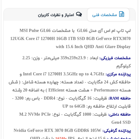
مشخصات فنی
امتیاز و نظرات کاربران
لپ تاپ ام اس آی مدل GL66 با مشخصات MSI Pulse GL66
12UGK Core i7 12700H 16GB 1TB SSD 8GB GeForce RTX3070
with 15.6 Inch QHD Anti Glare Display
ابعاد : 359x
23.9
x
259
میلی‌متر - وزن: 2.25
مشخصات فیزیکی:
کیلوگرم
Intel Core i7 12700H 3.5GHz up to 4.7GHz و
پردازنده مرکزی:
حافظه کش 24 مگابایت - تعداد هسته: چهارده هسته شامل: ( شش
هسته Performance + هشت هسته Efficient ) به اضافه 20 رشته
ظرفیت: 16 گیگابایت - نوع: DDR4 - باس رم: 3200 -
حافظه RAM:
قابلیت ارتقاع حافظه رم: UP to 64GB
ظرفیت: 1000 گیگابایت - نوع: M.2 NVMe PCIe
حافظه داخلی:
Gen4 SSD
Nvidia GeForce RTX 3070 8GB GDDR6 105W
پردازنده گرافیکی:
15.6 اینچ از نوع
IPS با دقت QHD