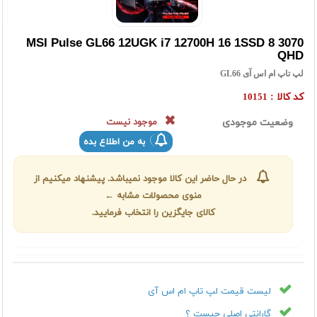
MSI Pulse GL66 12UGK i7 12700H 16 1SSD 8 3070
QHD
لپ تاپ ام اس آی GL66
کد کالا :
10151
وضعیت موجودی
موجود نیست
به من اطلاع بده
در حال حاضر این کالا موجود نمیباشد. پیشنهاد میکنیم از
منوی محصولات مشابه ←
کالای جایگزین را انتخاب فرمایید.
لیست قیمت لپ تاپ ام اس آی
گارانتی اصلی چیست ؟