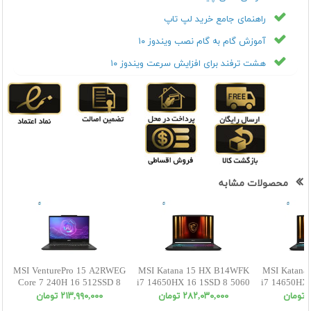
راهنمای جامع خرید لپ تاپ
آموزش گام به گام نصب ویندوز ۱۰
هشت ترفند برای افزایش سرعت ویندوز ۱۰
محصولات مشابه
MSI VenturePro 15 A2RWEG
MSI Katana 15 HX B14WFK
MSI Katana
Core 7 240H 16 512SSD 8
i7 14650HX 16 1SSD 8 5060
i7 14650HX 
5050 FHD
FHD
ن
٢٨٢,٠٣٠,٠٠٠ تومان
٢١٣,٩٩٠,٠٠٠ تومان