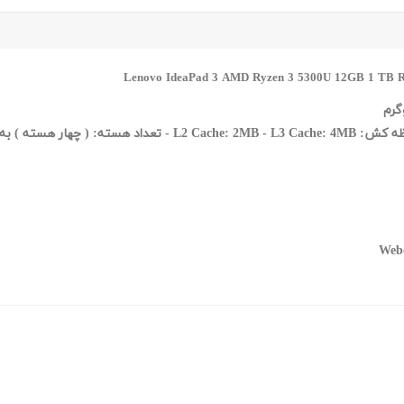
L2 C - تعداد هسته: ( چهار هسته ) به اضافه هشت رشته
Web