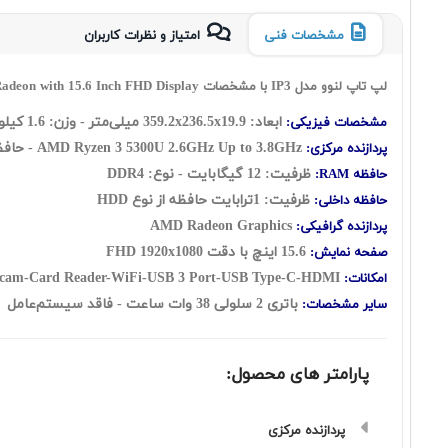
مشخصات فنی
امتیاز و نظرات کاربران
لپ تاپ لنوو مدل IP3 با مشخصات Lenovo IdeaPad 3 AMD Ryzen 3 5300U 12GB 1 TB Radeon with 15.6 Inch FHD Display
ابعاد: 359.2x236.5x19.9 میلی‌متر - وزن: 1.6 کیلوگرم
مشخصات فیزیکی:
2.6GHz Up to 3.8GHz
AMD Ryzen 3 5300U
- حافظه کش: ache: 2MB - L3 Cache: 4MB
پردازنده مرکزی:
ظرفیت: 12 گيگابايت - نوع: DDR4
حافظه RAM:
ظرفیت: 1ترابایت حافظه از نوع HDD
حافظه داخلی:
AMD Radeon Graphics
پردازنده گرافیکی:
15.6 اينچ با دقت FHD 1920x1080
صفحه نمایش:
cam-Card Reader-WiFi-USB 3 Port-USB Type-C-HDMI
امکانات:
باتری 2 سلولی 38 وات ساعت - فاقد سيستم‌عامل
سایر مشخصات:
پارامتر های محصول:
پردازنده مرکزی