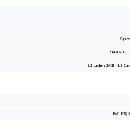
Ryzen
2.6GHz Up 
L2 cache : 2MB - L3 Ca
Full HD|