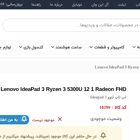
بروزرسانی: ۱۴۰۵/۵/۱۶
اپ
تبلت
آل این وان
موبایل
درباره ما
راهنما
ه
کامپیوتر و قطعات
ساعت هوشمند
کنسول بازی
لوازم ج
Lenovo IdeaPad 3 Ryzen
Lenovo IdeaPad 3 Ryzen 3 5300U 12 1 Radeon FHD
لپ تاپ لنوو Ideapad 3
کد کالا :
10299
وضعیت موجودی
به من اطلا
موجود نیست
در حال حاضر این کالا موجود نمیباشد. پیشنهاد میکنیم ا