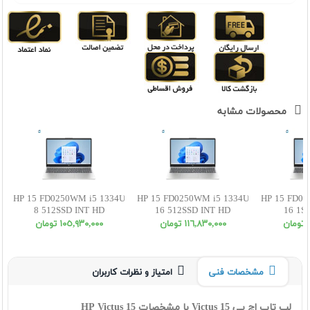
محصولات مشابه
HP 15 FD0250WM i5 1334U
HP 15 FD0250WM i5 1334U
HP 15 FD02
8 512SSD INT HD
16 512SSD INT HD
16 1S
ن
١١٦,٨٣٠,٠٠٠ تومان
١٠٥,٩٣٠,٠٠٠ تومان
مشخصات فنی
امتیاز و نظرات کاربران
لپ تاپ اچ پی Victus 15 با مشخصات HP Victus 15