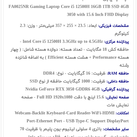
FA0025NR
Gaming Laptop Core i5 12500H 16GB 1TB SSD 4GB
3050 with 15.6 Inch FHD Display
ابعاد: 23.5 × 255 × 357 میلی‌متر - وزن: 2.3
مشخصات فیزیکی:
کیلوگرم
Intel Core i5 12500H 3.3GHz up to 4.5GHz -
پردازنده مرکزی:
حافظه کش 18 مگابایت - تعداد هسته: دوازده هسته شامل: ( چهار
هسته Performance + هشت هسته Efficient ) به اضافه شانزده
رشته
ظرفیت: 16 گیگابایت - نوع: DDR4
حافظه RAM:
ظرفیت: 1000 گیگابایت حافظه از نوع
SSD
حافظه داخلی:
Nvidia GeForce RTX 3050 GDDR6 4GB
پردازنده گرافیکی:
15.6 اینچ با دقت Full HD 1920x1080 - صفحه
صفحه نمایش:
نمایش مات
Webcam-Backlit Keyboard-Card Reader-WiFi-HDMI
امکانات:
Port-Ethernet Port - USB Type-C Support DisplayPort
باتری 4 سلولی لیتیوم-یون پلیمر با ظرفیت 70
سایر مشخصات: