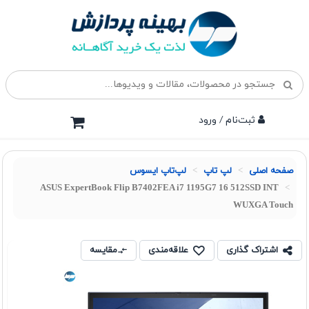
ثبت‌نام / ورود
صفحه اصلی
لپ تاپ
لپ‌تاپ ایسوس
ASUS ExpertBook Flip B7402FEA i7 1195G7 16 512SSD INT
WUXGA Touch
اشتراک گذاری
علاقه‌مندی
مقایسه