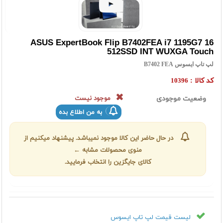
ASUS ExpertBook Flip B7402FEA i7 1195G7 16
512SSD INT WUXGA Touch
لپ تاپ ایسوس B7402 FEA
کد کالا :
10396
وضعیت موجودی
موجود نیست
به من اطلاع بده
در حال حاضر این کالا موجود نمیباشد. پیشنهاد میکنیم از
منوی محصولات مشابه ←
کالای جایگزین را انتخاب فرمایید.
لیست قیمت لپ تاپ ایسوس