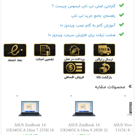
گارانتی اصلی لپ تاپ ایسوس چیست ؟
راهنمای جامع خرید لپ تاپ
آموزش گام به گام نصب ویندوز ۱۰
هشت ترفند برای افزایش سرعت ویندوز ۱۰
محصولات مشابه
ASUS ZenBook 14
ASUS ZenBook 14
ASUS VivoB
UX3405CA Ultra 7 255H 16
UX3405CA Ultra 9 285H 32
1315U 8 1