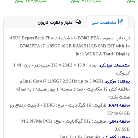
512SSD INT WUXGA OLED
1SSD INT WUXGA OLED
٣٧١,٩٩٠,٠٠٠ تومان
٢٥٣,٩٣٠,٠٠٠ تومان
Touch
مشخصات فنی
امتیاز و نظرات کاربران
لپ تاپ ایسوس B7402 FEA با مشخصات ASUS ExpertBook Flip
B7402FEA i7 1195G7 16GB RAM 512GB SSD INT with 14
Inch WUXGA Touch Display
ابعاد : 18.9 × 234.2 × 320 میلی‌متر - وزن: 1.44
مشخصات فیزیکی:
کیلوگرم
Intel Core i7 1195G7 2.9GHz up to 5.0GHz و
پردازنده مرکزی:
حافظه کش 12 مگابایت - تعداد هسته: ( چهار هسته ) به اضافه
هشت رشته
ظرفیت: 16 گیگابایت - نوع: DDR5 - قابلیت ارتقاع رم:
حافظه RAM:
UP to 64GB
ظرفیت: 512 گیگابایت - نوع:
M.2 NVMe PCIe
حافظه داخلی:
3.0
SSD
Intel Iris Xe Graphics
پردازنده گرافیکی: