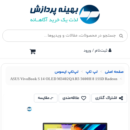
ثبت‌نام / ورود
صفحه اصلی
لپ تاپ
لپ‌تاپ ایسوس
ASUS VivoBook S 14 OLED M3402QA R5 5600H 8 1SSD Radeon
اشتراک گذاری
علاقه‌مندی
مقایسه