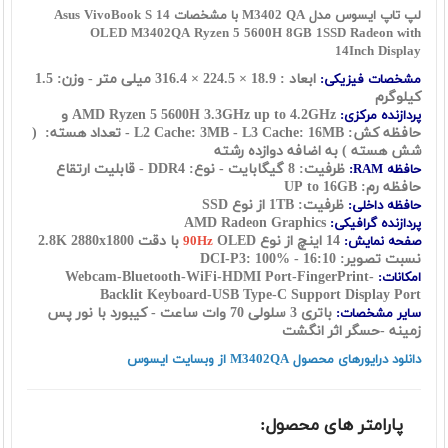
لپ تاپ ایسوس مدل M3402 QA با مشخصات Asus VivoBook S 14
OLED M3402QA Ryzen 5 5600H 8GB 1SSD Radeon with
14Inch Display
ابعاد : 18.9 × 224.5 × 316.4 میلی متر - وزن: 1.5
مشخصات فیزیکی:
کیلوگرم
AMD Ryzen 5 5600H
3.3GHz up to 4.2GHz و
پردازنده مرکزی:
حافظه کش: L2 Cache: 3MB - L3 Cache: 16MB - تعداد هسته: (
شش هسته ) به اضافه دوازده رشته
ظرفیت: 8 گیگابایت - نوع: DDR4 - قابلیت ارتقاع
حافظه RAM:
حافظه رم: UP to 16GB
ظرفیت: 1TB از نوع SSD
حافظه داخلی:
AMD Radeon Graphics
پردازنده گرافیکی:
14 اینچ از نوع
OLED با دقت 2.8K 2880x1800
صفحه نمایش:
90Hz
نسبت تصویر: 16:10 - DCI-P3: 100%
Webcam-Bluetooth-WiFi-HDMI Port-FingerPrint-
امکانات:
Backlit Keyboard-USB Type-C Support Display Port
باتری 3 سلولی 70 وات ساعت - کیبورد با نور پس
سایر مشخصات:
زمینه -حسگر اثر انگشت
دانلود درایورهای محصول M3402QA از وبسایت ایسوس
پارامتر های محصول: