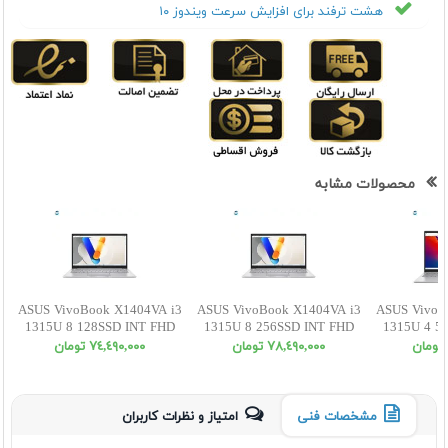
هشت ترفند برای افزایش سرعت ویندوز ۱۰
محصولات مشابه
ASUS VivoBook X1404VA i3
ASUS VivoBook X1404VA i3
ASUS VivoB
1315U 8 128SSD INT FHD
1315U 8 256SSD INT FHD
1315U 4 5
٧٨,٤٩٠,٠٠٠ تومان
٧٤,٤٩٠,٠٠٠ تومان
مشخصات فنی
امتیاز و نظرات کاربران