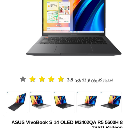
3.9
امتیاز کاربران از
92
رای:
t
Previou
ASUS VivoBook S 14 OLED M3402QA R5 5600H 8
1SSD Radeon