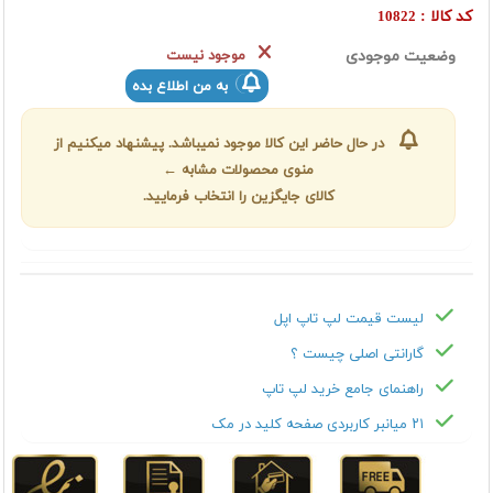
کد کالا :
10822
وضعیت موجودی
موجود نیست
به من اطلاع بده
در حال حاضر این کالا موجود نمیباشد. پیشنهاد میکنیم از
منوی محصولات مشابه ←
کالای جایگزین را انتخاب فرمایید.
لیست قیمت لپ تاپ اپل
گارانتی اصلی چیست ؟
راهنمای جامع خرید لپ تاپ
۲۱ میانبر کاربردی صفحه کلید در مک