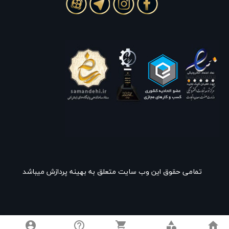
تمامی حقوق این وب سایت متعلق به بهینه پردازش میباشد
account_circle
help_outline
shopping_cart
category
home