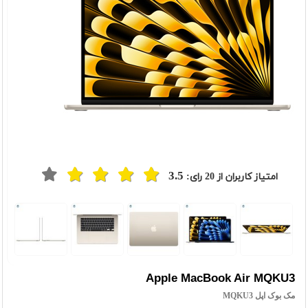
3.5
امتیاز کاربران از
20
رای:
t
Previou
Apple MacBook Air MQKU3
مک بوک اپل MQKU3