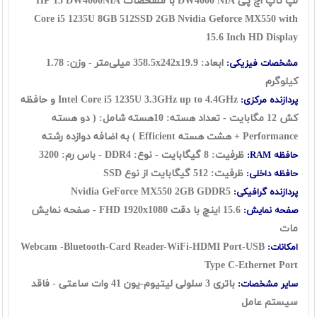
لپ تاپ اچ پی DW4000 NIA با مشخصات HP 15 DW4000NIA
Core i5 1235U 8GB 512SSD 2GB Nvidia Geforce MX550 with
15.6 Inch HD Display
ابعاد: 358.5x242x19.9 میلی‌متر - وزن: 1.78
مشخصات فیزیکی:
کیلوگرم
Intel Core i5 1235U 3.3GHz up to 4.4GHz و حافظه
پردازنده مرکزی:
کش 12 مگابایت - تعداد هسته: 10هسته شامل: ( دو هسته
Performance + هشت هسته Efficient ) به اضافه دوازده رشته
ظرفیت: 8 گیگابایت - نوع: DDR4 - باس رم: 3200
حافظه RAM:
ظرفیت: 512 گیگابایت از نوع
SSD
حافظه داخلی:
Nvidia GeForce MX550 2GB GDDR5
پردازنده گرافیکی:
15.6 اینچ با دقت FHD 1920x1080 - صفحه نمایش
صفحه نمایش:
مات
Webcam -Bluetooth-Card Reader-WiFi-HDMI Port-USB
امکانات:
Type C-Ethernet Port
باتری 3 سلولی لیتیوم-یون 41 وات ساعتی - فاقد
سایر مشخصات:
سیستم عامل