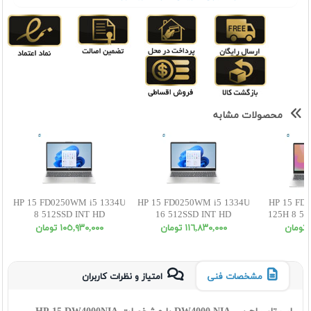
محصولات مشابه
HP 15 FD0250WM i5 1334U
HP 15 FD0250WM i5 1334U
HP 15 FD1
8 512SSD INT HD
16 512SSD INT HD
125H 8 51
١١٦,٨٣٠,٠٠٠ تومان
١٠٥,٩٣٠,٠٠٠ تومان
مشخصات فنی
امتیاز و نظرات کاربران