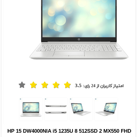
3.5
امتیاز کاربران از
24
رای:
HP 15 DW4000NIA i5 1235U 8 512SSD 2 MX550 FHD