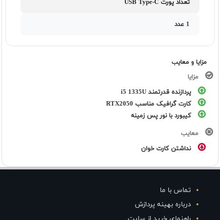
تعداد پورت USB Type-C
1 عدد
مزایا و معایب
مزایا
پردازنده قدرتمند i5 1335U
کارت گرافیک مناسب RTX2050
کیبورد با نور پس زمینه
معایب
نداشتن کارت خوان
تماس با ما
درباره بهینه پردازش
راهنمای خرید از سایت