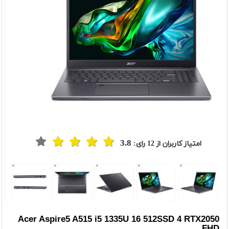
3.8
امتیاز کاربران از
12
رای:
t
Previou
Acer Aspire5 A515 i5 1335U 16 512SSD 4 RTX2050
FHD