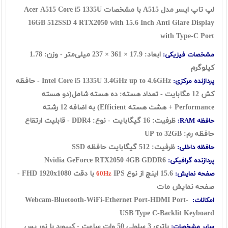
لپ تاپ ایسر مدل A515 با مشخصات Acer A515 Core i5 1335U
16GB 512SSD 4 RTX2050 with 15.6 Inch Anti Glare Display
with Type-C Port
ابعاد: 17.9 × 361 × 237 میلی‌متر - وزن: 1.78
مشخصات فیزیکی:
کیلوگرم
Intel Core i5 1335U 3.4GHz up to 4.6GHz - حافظه
پردازنده مرکزی:
کش 12 مگابایت - تعداد هسته: ده هسته شامل(دو هسته
Performance + هشت هسته Efficient) به اضافه 12 رشته
ظرفیت: 16 گيگابايت - نوع: DDR4 - قابلیت ارتقاع
حافظه RAM:
حافظه رم: UP to 32GB
ظرفیت: 512 گیگابایت حافظه SSD
حافظه داخلی:
Nvidia GeForce RTX2050 4GB GDDR6
پردازنده گرافیکی:
15.6 اينچ از نوع
IPS با دقت FHD 1920x1080 -
صفحه نمایش:
60Hz
صفحه نمایش مات
Webcam-Bluetooth-WiFi-Ethernet Port-HDMI Port-
امکانات:
USB Type C-Backlit Keyboard
باتری 3 سلولی 50 وات ساعت - کیبورد با نور پس
سایر مشخصات: