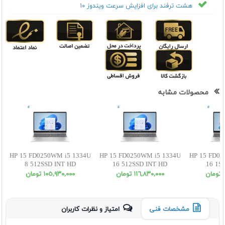
هشت ترفند برای افزایش سرعت ویندوز ۱۰
محصولات مشابه
HP 15 FD0250WM i5 1334U
HP 15 FD0250WM i5 1334U
HP 15 FD02
8 512SSD INT HD
16 512SSD INT HD
16 1S
ن
١١٦,٨٣٠,٠٠٠ تومان
١٠٥,٩٣٠,٠٠٠ تومان
مشخصات فنی
امتیاز و نظرات کاربران