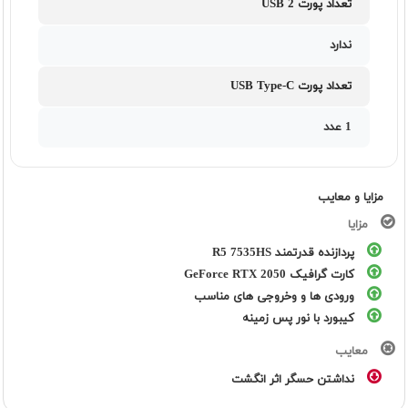
تعداد پورت USB 2
ندارد
تعداد پورت USB Type-C
1 عدد
مزایا و معایب
مزایا
پردازنده قدرتمند R5 7535HS
کارت گرافیک GeForce RTX 2050
ورودی ها و وخروجی های مناسب
کیبورد با نور پس زمینه
معایب
نداشتن حسگر اثر انگشت