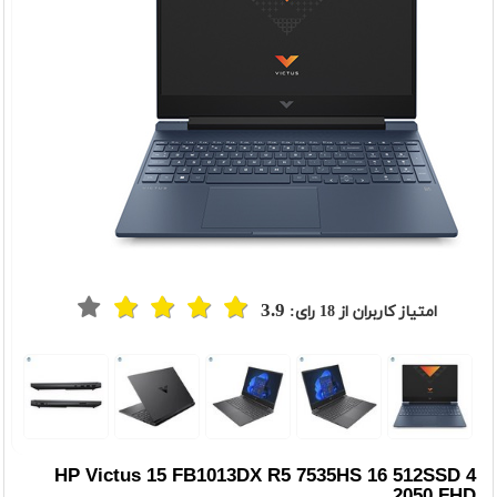
3.9
امتیاز کاربران از
18
رای:
t
Previou
HP Victus 15 FB1013DX R5 7535HS 16 512SSD 4
2050 FHD