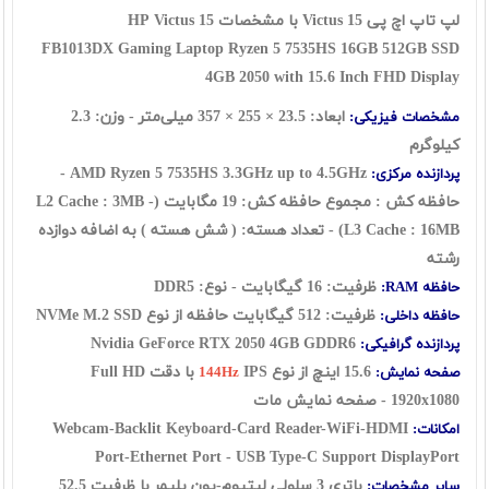
لپ تاپ اچ پی Victus 15 با مشخصات HP Victus 15
FB1013DX
Gaming Laptop Ryzen 5 7535HS 16GB 512GB SSD
4GB 2050 with 15.6 Inch FHD Display
ابعاد: 23.5 × 255 × 357 میلی‌متر - وزن: 2.3
مشخصات فیزیکی:
کیلوگرم
AMD Ryzen 5 7535HS 3.3GHz up to 4.5GHz -
پردازنده مرکزی:
حافظه کش : مجموع حافظه کش: 19 مگابایت (L2 Cache : 3MB -
L3 Cache : 16MB)
- تعداد هسته: ( شش هسته ) به اضافه دوازده
رشته
ظرفیت: 16 گیگابایت - نوع: DDR5
حافظه RAM:
ظرفیت: 512 گیگابایت حافظه از نوع
SSD
NVMe M.2
حافظه داخلی:
Nvidia GeForce RTX 2050 4GB GDDR6
پردازنده گرافیکی:
15.6 اینچ از نوع
IPS با دقت Full HD
صفحه نمایش:
144Hz
1920x1080 - صفحه نمایش مات
Webcam-Backlit Keyboard-Card Reader-WiFi-HDMI
امکانات:
Port-Ethernet Port - USB Type-C Support DisplayPort
باتری 3 سلولی لیتیوم-یون پلیمر با ظرفیت 52.5
سایر مشخصات: