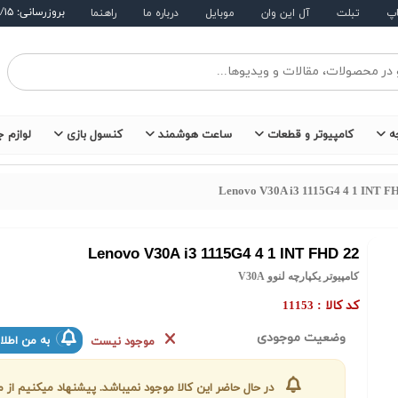
بروزرسانی: ۱۴۰۵/۵/۱۵
اپ
تبلت
آل این وان
موبایل
درباره ما
راهنما
ه
کامپیوتر و قطعات
ساعت هوشمند
کنسول بازی
لوازم ج
Lenovo V30A i3 1115G4 4 1 INT F
Lenovo V30A i3 1115G4 4 1 INT FHD 22
کامپیوتر یکپارچه لنوو V30A
کد کالا :
11153
وضعیت موجودی
به من اطلا
موجود نیست
در حال حاضر این کالا موجود نمیباشد. پیشنهاد میکنیم ا