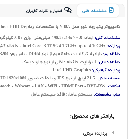
مشخصات فنی
امتیاز و نظرات کاربران
کامپیوتر یکپارچه لنوو مدل V30A با مشخصات Lenovo V30A Core i3 1115G4 4GB 1TB INT with 21.5 Inch FHD Display
ابعاد: 490.2x214x404.9 میلی‌متر - وزن : 5.6 کیلوگرم
مشخصات کلی:
Intel Core i3 1115G4 1.7GHz up to 4.10GHz - حافظه کش 6 مگابایت - تعداد هسته: ( دو هسته ) به اضافه چهار رشته
پردازنده:
دارای 4 گيگابايت حافظه رم از نوع DDR4 - باس رم: 3200 - قابلیت ارتقاع رم: UP to 8GB
حافظه رم:
1 ترابایت حافظه داخلی از نوع هارد دیسک
حافظه داخلی:
Intel UHD Graphics
پردازنده گرافیکی:
21.5 اینچ از نوع IPS و با دقت تصویر FHD 1920x1080 - نسبت تصویر: 16:9
صفحه نمایش:
etooth - Webcam - LAN - WiFi - HDMI Port - DVD-RW
امکانات:
سیستم عامل: فاقد سیستم عامل
سایر مشخصات:
پارامتر های محصول:
پردازنده مرکزی