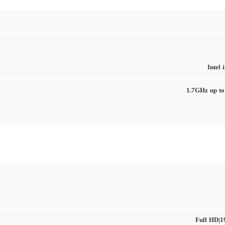
Intel
1.7GHz up t
Full HD|