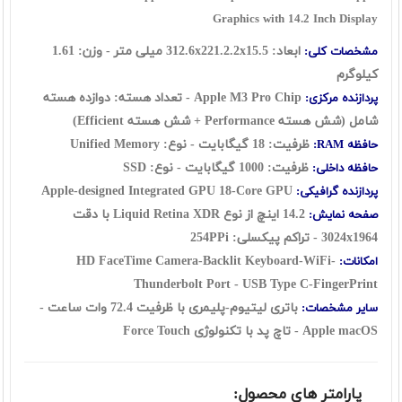
Graphics with 14.2 Inch Display
ابعاد: 312.6x221.2.2x15.5 میلی متر - وزن: 1.61
مشخصات کلی:
کیلوگرم
Apple M3 Pro Chip - تعداد هسته: دوازده هسته
پردازنده مرکزی:
شامل (شش هسته Performance + شش هسته Efficient)
ظرفیت: 18 گیگابایت - نوع: Unified Memory
حافظه RAM:
ظرفیت: 1000 گیگابایت - نوع: SSD
حافظه داخلی:
Apple-designed Integrated GPU 18-Core GPU
پردازنده گرافیکی:
14.2 اینچ از نوع Liquid Retina XDR با دقت
صفحه نمایش:
3024x1964 - تراکم پیکسلی: 254PPi
HD FaceTime Camera-Backlit Keyboard-WiFi-
امکانات:
Thunderbolt Port - USB Type C-FingerPrint
باتری لیتیوم-پلیمری با ظرفیت 72.4 وات ساعت -
سایر مشخصات:
Apple macOS - تاچ پد با تکنولوژی Force Touch
پارامتر های محصول: