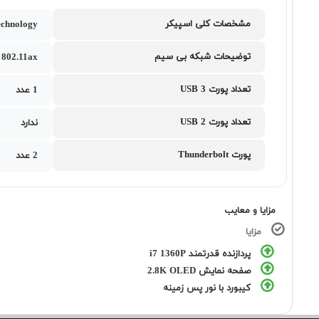
مشخصات کلی اسپیکر
chnology
توضیحات شبکه بی سیم
802.11ax
تعداد پورت USB 3
1 عدد
تعداد پورت USB 2
ندارد
پورت Thunderbolt
2 عدد
مزایا و معایب
مزایا
پردازنده قدرتمند i7 1360P
صفحه نمایش 2.8K OLED
کیبورد با نور پس زمینه