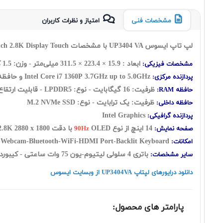
مشخصات فنی
امتیاز و نظرات کاربران
لپ تاپ ایسوس UP3404 VA با مشخصات ASUS ZenBook 14 Flip OLED UP3404VA i7 1360P 16 1SSD INT with 14 Inch 2.8K Display Touch
ابعاد : 15.9 × 223.4 × 311.5 میلی‌متر - وزن: 1.5 کیلوگرم
مشخصات فیزیکی:
Intel Core i7 1360P 3.7GHz up to 5.0GHz و حافظه کش 18 مگابایت - تعداد هسته: دوازده هسته شامل: ( چهار هسته Performance + هشت هسته Efficient ) به اضافه شانزده رشته
پردازنده مرکزی:
ظرفیت: 16 گیگابایت - نوع: LPDDR5 - قابلیت ارتقاع رم ندارد
حافظه RAM:
ظرفیت: یک ترابایت - نوع:
SSD
M.2 NVMe
حافظه داخلی:
ntel Graphics
I
پردازنده گرافیکی:
14 اینچ از نوع
OLED با دقت 2.8K
2880 x 1800
صفحه نمایش:
90Hz
-Webcam-Bluetooth-WiFi-HDMI Port-Backlit Keyboard
امکانات:
باتری 4 سلولی لیتیوم-یون 75 وات ساعتی - کیبورد با نور پس زمینه -
سایر مشخصات:
دانلود درایورهای لپتاپ UP3404VA از وبسایت ایسوس
پارامتر های محصول: