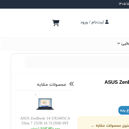
ثبت‌نام / ورود
انبی
ASUS ZenB
محصولات مشابه
ع بده
ASUS ZenBook 14 UX3405CA
Ultra 7 255H 16 512SSD INT
ز منوی محصولات مشابه ←
WUXGA OLED