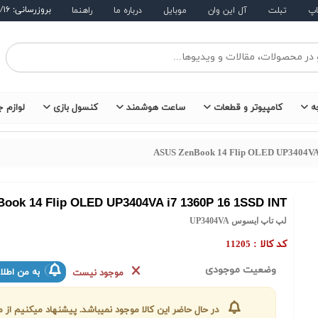
بروزرسانی: ۱۴۰۵/۵/۱۶
اپ
تبلت
آل این وان
موبایل
درباره ما
راهنما
ه
کامپیوتر و قطعات
ساعت هوشمند
کنسول بازی
لوازم ج
ASUS ZenBook 14 Flip OLED UP3404VA 
ook 14 Flip OLED UP3404VA i7 1360P 16 1SSD INT
لپ تاپ ایسوس UP3404VA
کد کالا :
11205
وضعیت موجودی
به من اطلا
موجود نیست
در حال حاضر این کالا موجود نمیباشد. پیشنهاد میکنیم ا