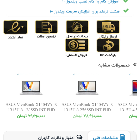
آموزش گام به گام نصب ویندوز ۱۰
هشت ترفند برای افزایش سرعت ویندوز ۱۰
محصولات مشابه
ASUS VivoBook X1404VA i3
ASUS VivoBook X1404VA i3
ASUS VivoB
1315U 8 128SSD INT FHD
1315U 8 256SSD INT FHD
1315U 4 5
٧٨,٤٩٠,٠٠٠ تومان
٧٤,٤٩٠,٠٠٠ تومان
مشخصات فنی
امتیاز و نظرات کاربران