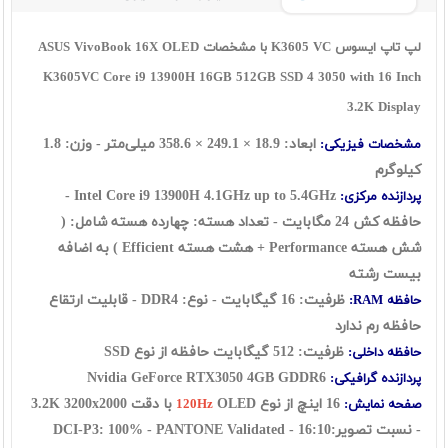
لپ تاپ ایسوس K3605 VC با مشخصات ASUS VivoBook 16X OLED
K3605VC Core i9 13900H 16GB 512GB SSD 4 3050 with 16 Inch
3.2K Display
ابعاد:
18.9
×
249.1
×
358.6
میلی‌متر - وزن: 1.8
مشخصات فیزیکی:
کیلوگرم
Intel Core i9 13900H 4.1GHz up to 5.4GHz -
پردازنده مرکزی:
حافظه کش 24 مگابایت - تعداد هسته: چهارده هسته شامل: (
شش هسته Performance + هشت هسته Efficient ) به اضافه
بیست رشته
ظرفیت: 16 گيگابايت - نوع: DDR4 - قابلیت ارتقاع
حافظه RAM:
حافظه رم ندارد
ظرفیت: 512 گیگابایت حافظه از نوع SSD
حافظه داخلی:
Nvidia GeForce RTX3050 4GB GDDR6
پردازنده گرافیکی:
16 اينچ از نوع
OLED با دقت 3.2K 3200x2000
صفحه نمایش:
120Hz
- نسبت تصویر:16:10 - DCI-P3: 100% - PANTONE Validated