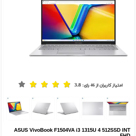
3.8
امتیاز کاربران از
46
رای:
t
Previou
ASUS VivoBook F1504VA i3 1315U 4 512SSD INT
FHD