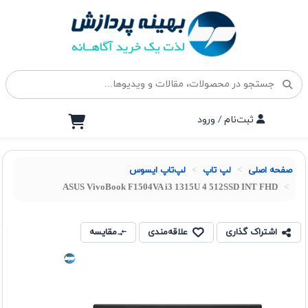
ثبت‌نام / ورود
صفحه اصلی
لپ تاپ
لپ‌تاپ ایسوس
ASUS VivoBook F1504VA i3 1315U 4 512SSD INT FHD
اشتراک گذاری
علاقه‌مندی
مقایسه