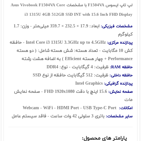
لپ تاپ ایسوس F1504VA با مشخصات Asus Vivobook F1504VA Core
i3 1315U 4GB 512GB SSD INT with 15.6 Inch FHD Display
ابعاد:
17.9
×
232.5
×
359.7
میلی‌متر - وزن: 1.7
مشخصات فیزیکی:
کیلوگرم
Intel Core i3 1315U 3.3GHz up to 4.5GHz - حافظه
پردازنده مرکزی:
کش 10 مگابایت - تعداد هسته: شش هسته شامل: ( دو هسته
Performance + چهار هسته Efficient ) به اضافه هشت رشته
ظرفیت: 4 گيگابايت - نوع: DDR4
حافظه RAM:
ظرفیت: 512 گیگابایت حافظه از نوع SSD
حافظه داخلی:
Intel Graphics
پردازنده گرافیکی:
15.6 اينچ با دقت FHD 1920x1080 - صفحه نمایش
صفحه نمایش:
مات
Webcam - WiFi - HDMI Port - USB Type-C Port
امکانات:
باتری 3 سلولی 42 وات ساعت
- فاقد سیستم عامل
سایر مشخصات:
پارامتر های محصول: