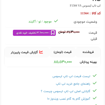
لپ تاپ ایسوس F1504 VA
کد کالا :
11564
وضعیت موجودی
موجود / نو / آکبند
٨٩,١٣٠,٠٠٠ تومان
قیمت
٣,٦٠٠,٠٠٠ تخفیف خرید نقدی
قبلی
فروشنده
قیمت (تومان)
گزارش قیمت پایین‌تر
٨٥,٥٣٠,٠٠٠
بهینه پردازش
لیست قیمت لپ تاپ ایسوس
راهنمای جامع خرید لپ تاپ
گارانتی اصلی لپ تاپ ایسوس چیست ؟
آموزش گام به گام نصب ویندوز ۱۰