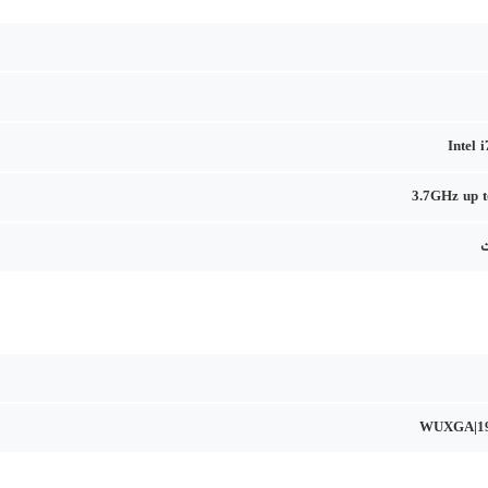
Intel 
3.7GHz up 
WUXGA|19