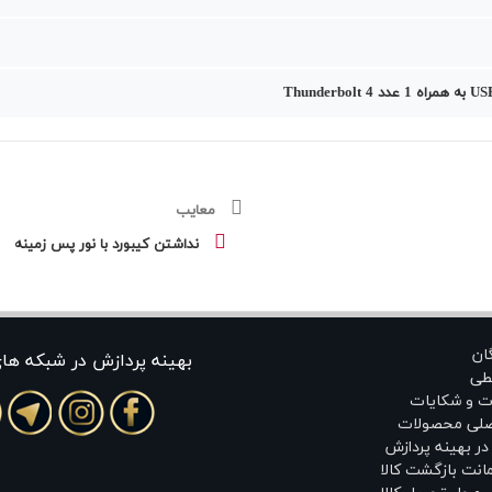
معایب
نداشتن کیبورد با نور پس زمینه
گان
بهينه پردازش در شبکه ها
طی
ت و شکایات
اصلی محصولات
ر بهینه پردازش
انت بازگشت کالا