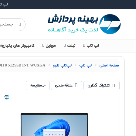
لپ ت
لپ تاپ
تبلت
موبایل
کامپیوتر های یکپارچه
صفحه اصلی
لپ تاپ
لپ‌تاپ لنوو
700H 8 512SSD INT WUXGA
اشتراک گذاری
علاقه‌مندی
مقایسه