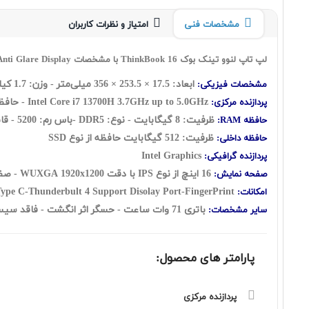
مشخصات فنی
امتیاز و نظرات کاربران
لپ تاپ لنوو تینک بوک ThinkBook 16 با مشخصات Lenovo ThinkBook 16 Core i7 13700H 8GB RAM 512GB SSD INT WUXGA with 16 Inch Anti Glare Display
ابعاد: 17.5 × 253.5 × 356 میلی‌متر - وزن: 1.7 کیلوگرم
مشخصات فیزیکی:
Intel Core i7 13700H 3.7GHz up to 5.0GHz - حافظه کش 24 مگابایت - تعداد هسته: 14 هسته شامل: ( شش هسته Performance + هشت هسته Efficient ) به اضافه بیست رشته
پردازنده مرکزی:
ظرفیت: 8 گيگابايت - نوع: DDR5 -باس رم: 5200 - قابلیت ارتقاع حافظه رم: Up to 64GB
حافظه RAM:
ظرفیت: 512 گیگابایت حافظه از نوع SSD
حافظه داخلی:
Intel Graphics
پردازنده گرافیکی:
16 اینچ از نوع IPS با دقت WUXGA 1920x1200 - صفحه نمایش مات
صفحه نمایش:
Webcam-Card Reader-WiFi-Ethernet Port-HDMI Port-USB Type C-Thunderbult 4 Support Disolay Port-FingerPrint
امکانات:
باتری 71 وات ساعت - حسگر اثر انگشت - فاقد سیستم عامل
سایر مشخصات:
پارامتر های محصول:
پردازنده مرکزی