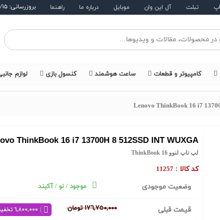
بروزرسانی: ۱۴۰۵/۵/۱۵
اپ
تبلت
آل این وان
موبایل
درباره ما
راهنما
کامپیوتر و قطعات
ساعت هوشمند
کنسول بازی
لوازم جانب
Lenovo ThinkBook 16 i7 13
ovo ThinkBook 16 i7 13700H 8 512SSD INT WUXGA
لپ تاپ لنوو ThinkBook 16
کد کالا :
11257
وضعیت موجودی
موجود / نو / آکبند
١٧٦,٧٥٠,٠٠٠ تومان
قیمت قبلی
٦,٨٠٠,٠٠٠ تخفیف خرید نقدی