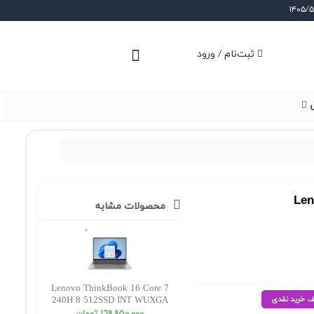
ثبت‌نام / ورود
ی
Len
محصولات مشابه
Lenovo ThinkBook 16 Core 7
240H 8 512SSD INT WUXGA