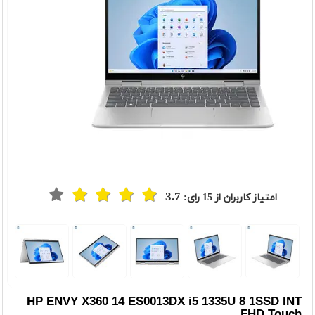
3.7
امتیاز کاربران از
15
رای:
t
Previou
HP ENVY X360 14 ES0013DX i5 1335U 8 1SSD INT
FHD Touch