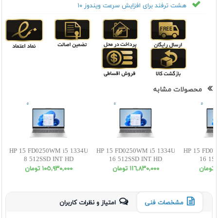
هشت ترفند برای افزایش سرعت ویندوز ۱۰
محصولات مشابه
HP 15 FD0250WM i5 1334U
HP 15 FD0250WM i5 1334U
HP 15 FD02
8 512SSD INT HD
16 512SSD INT HD
16 1S
ن
١١٦,٨٣٠,٠٠٠ تومان
١٠٥,٩٣٠,٠٠٠ تومان
مشخصات فنی
امتیاز و نظرات کاربران