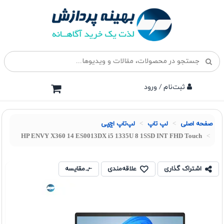
ثبت‌نام / ورود
صفحه اصلی
لپ تاپ
لپ‌تاپ اچ‌پی
HP ENVY X360 14 ES0013DX i5 1335U 8 1SSD INT FHD Touch
اشتراک گذاری
علاقه‌مندی
مقایسه