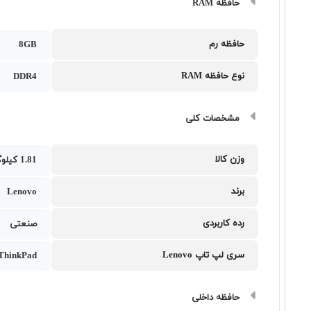
حافظه RAM
حافظه رم
8GB
نوع حافظه RAM
DDR4
مشخصات کلی
وزن کالا
1.81 کیلوگرم
برند
Lenovo
رده کاربردی
صنعتی
سری لپ تاپ Lenovo
ThinkPad
حافظه داخلی