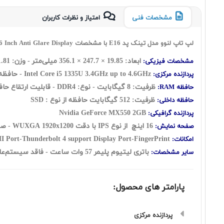
مشخصات فنی
امتیاز و نظرات کاربران
لپ تاپ لنوو مدل تینک پد E16 با مشخصات Lenovo ThinkPad E16 Core i5 1335U 8GB RAM 512GB SSD 2GB MX550 with 16 Inch Anti Glare Display
ابعاد: 19.85 × 247.7 × 356.1 میلی‌متر - وزن: 1.81 کیلوگرم
مشخصات فیزیکی:
Intel Core i5 1335U 3.4GHz up to 4.6GHz - حافظه کش 12 مگابایت - تعداد هسته: 10 هسته شامل: (دو هسته Performance + هشت هسته Efficient) به اضافه دوازده رشته
پردازنده مرکزی:
ظرفیت: 8 گيگابايت - نوع: DDR4 - قابلیت ارتقاع حافظه رم: UP to 40GB
حافظه RAM:
ظرفیت: 512 گیگابایت حافظه از نوع : SSD
حافظه داخلی:
Nvidia GeForce MX550 2GB
پردازنده گرافیکی:
16 اینچ از نوع IPS با دقت WUXGA 1920x1200 - صفحه نمایش مات
صفحه نمایش:
Webcam-WiFi-Ethernet Port-HDMI Port-Thunderbolt 4 support Display Port-FingerPrint
امکانات:
باتری لیتیوم پلیمر 57 وات ساعت - فاقد سيستم‌عامل - دارای حسگر اثر انگشت
سایر مشخصات:
پارامتر های محصول:
پردازنده مرکزی