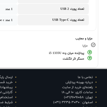
تعداد پورت USB 2
1 عدد
تعداد پورت USB Type-C
1 عدد USB type cبه همراه 1 عدد ( Thunderbolt 4 )
مزایا و معایب
مزایا
پردازنده میان رده i5 1335U
حسگر اثر انگشت
تماس با ما
ارسال رای
درباره بهینه پردازش
خرید قس
راهنمای خرید از سایت
پیشنهادا
ساعات کاری: ۱۰ الی ۱۸
گارانتی 
تهران: ۹۱۰۹۱۰۵۸(۰۲۱)
استخدام د
اصفهان : ۳۰۳۰ ۳۲۳۵ (۰۳۱)
شرایط ضم