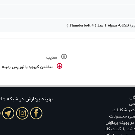
معایب
نداشتن کیبورد با نور پس زمینه
گان
بهينه پردازش در شبکه ها
طی
ت و شکایات
اصلی محصولات
ر بهینه پردازش
انت بازگشت کالا