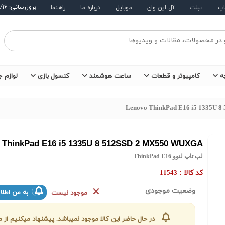
بروزرسانی: ۱۴۰۵/۵/۱۶
اپ
تبلت
آل این وان
موبایل
درباره ما
راهنما
ه
کامپیوتر و قطعات
ساعت هوشمند
کنسول بازی
لوازم ج
Lenovo ThinkPad E16 i5 1335U 
 ThinkPad E16 i5 1335U 8 512SSD 2 MX550 WUXGA
لپ تاپ لنوو ThinkPad E16
کد کالا :
11543
وضعیت موجودی
به من اطلا
موجود نیست
در حال حاضر این کالا موجود نمیباشد. پیشنهاد میکنیم ا