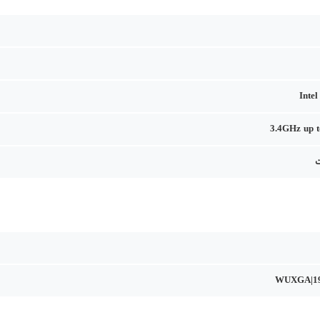
Inte
3.4GHz up 
WUXGA|19