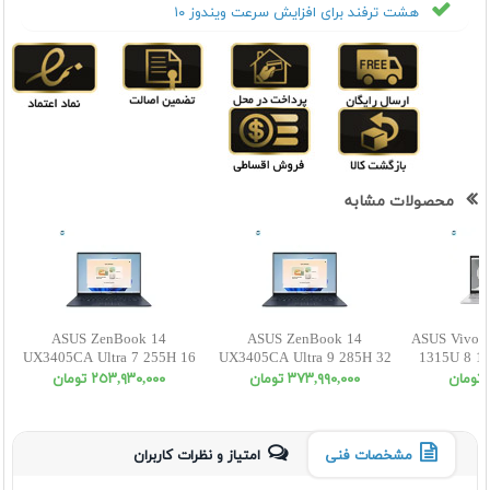
هشت ترفند برای افزایش سرعت ویندوز ۱۰
محصولات مشابه
ASUS ZenBook 14
ASUS ZenBook 14
ASUS VivoB
UX3405CA Ultra 7 255H 16
UX3405CA Ultra 9 285H 32
1315U 8 1
512SSD INT WUXGA OLED
1SSD INT WUXGA OLED
٣٧٣,٩٩٠,٠٠٠ تومان
٢٥٣,٩٣٠,٠٠٠ تومان
Touch
مشخصات فنی
امتیاز و نظرات کاربران