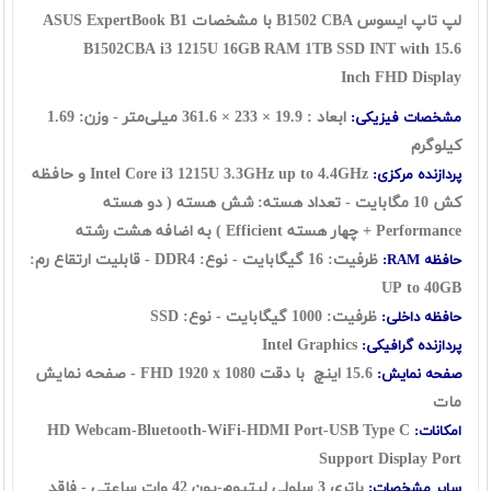
لپ تاپ ایسوس B1502 CBA با مشخصات ASUS ExpertBook B1
B1502CBA i3 1215U 16GB RAM 1TB SSD INT with 15.6
Inch FHD Display
ابعاد : 19.9 × 233 × 361.6 میلی‌متر - وزن: 1.69
مشخصات فیزیکی:
کیلوگرم
Intel Core i3 1215U 3.3GHz up to 4.4GHz و حافظه
پردازنده مرکزی:
کش 10 مگابایت - تعداد هسته: شش هسته (
دو هسته
Performance + چهار هسته Efficient
) به اضافه هشت رشته
ظرفیت: 16 گیگابایت - نوع: DDR4 - قابلیت ارتقاع رم:
حافظه RAM:
UP to 40GB
ظرفیت: 1000 گیگابایت - نوع: SSD
حافظه داخلی:
Intel Graphics
پردازنده گرافیکی:
15.6 اینچ با دقت FHD
1920 x 1080
- صفحه نمایش
صفحه نمایش:
مات
HD Webcam-Bluetooth-WiFi-HDMI Port-USB Type C
امکانات:
Support Display Port
باتری 3 سلولی لیتیوم-یون 42 وات ساعتی - فاقد
سایر مشخصات: