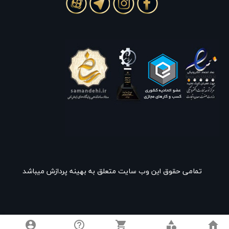
تمامی حقوق این وب سایت متعلق به بهینه پردازش میباشد
account_circle
help_outline
shopping_cart
category
home