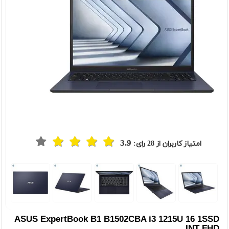
3.9
امتیاز کاربران از
28
رای:
t
Previou
ASUS ExpertBook B1 B1502CBA i3 1215U 16 1SSD
INT FHD