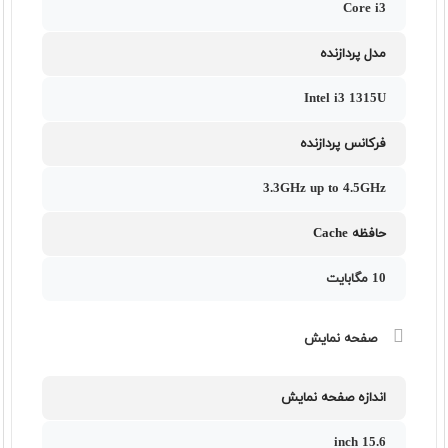
Core i3
مدل پردازنده
Intel i3 1315U
فرکانس پردازنده
3.3GHz up to 4.5GHz
حافظه Cache
10 مگابایت
صفحه نمایش
اندازه صفحه نمایش
15.6 inch