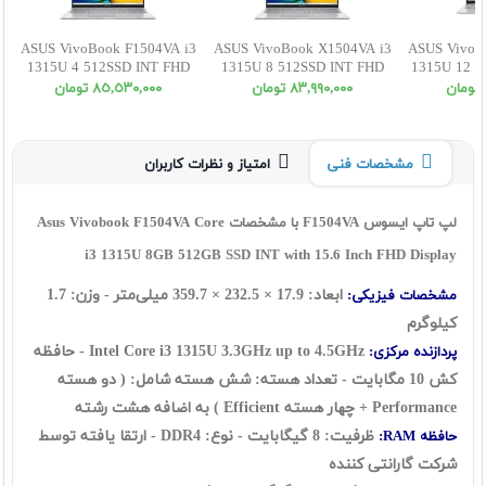
ASUS VivoBook F1504VA i3
ASUS VivoBook X1504VA i3
ASUS VivoB
1315U 4 512SSD INT FHD
1315U 8 512SSD INT FHD
1315U 12 5
٨٣,٩٩٠,٠٠٠ تومان
٨٥,٥٣٠,٠٠٠ تومان
مشخصات فنی
امتیاز و نظرات کاربران
لپ تاپ ایسوس F1504VA با مشخصات Asus Vivobook F1504VA Core
i3 1315U 8GB 512GB SSD INT with 15.6 Inch FHD Display
ابعاد:
17.9
×
232.5
×
359.7
میلی‌متر - وزن: 1.7
مشخصات فیزیکی:
کیلوگرم
Intel Core i3 1315U 3.3GHz up to 4.5GHz - حافظه
پردازنده مرکزی:
کش 10 مگابایت - تعداد هسته: شش هسته شامل: ( دو هسته
Performance + چهار هسته Efficient ) به اضافه هشت رشته
ظرفیت: 8 گيگابايت - نوع: DDR4 - ارتقا یافته توسط
حافظه RAM:
شرکت گارانتی کننده