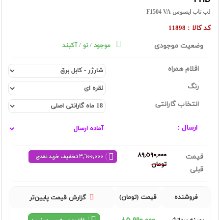
لپ تاپ ایسوس F1504 VA
کد کالا :
11898
وضعیت موجودی
موجود / نو / آکبند
اقلام همراه
رنگ
انتخاب گارانتی
ارسال :
٨٩,٥٩٠,٠٠٠
قیمت
٣,٦٠٠,٠٠٠ تخفیف خرید نقدی
تومان
قبلی
فروشنده
قیمت (تومان)
گزارش قیمت پایین‌تر