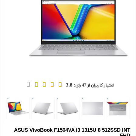
3.8
امتیاز کاربران از
47
رای:
t
Previou
ASUS VivoBook F1504VA i3 1315U 8 512SSD INT
FHD