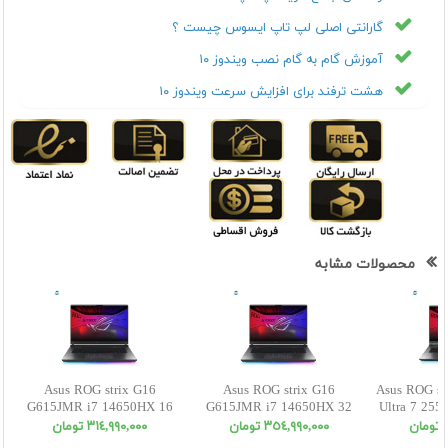
گارانتی اصلی لپ تاپ ایسوس چیست ؟
آموزش گام به گام نصب ویندوز ۱۰
هشت ترفند برای افزایش سرعت ویندوز ۱۰
محصولات مشابه
Asus ROG strix G16
Asus ROG strix G16
Asus ROG st
G615JMR i7 14650HX 16
G615JMR i7 14650HX 32
Ultra 7 25
1SSD 8 5060 WUXGA
1SSD 8 5060 WUXGA
5070
ن
٣٥٤,٩٩٠,٠٠٠ تومان
٣١٤,٩٩٠,٠٠٠ تومان