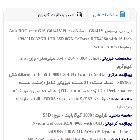
مشخصات فنی
امتیاز و نظرات کاربران
لپ تاپ ایسوس G614JV با مشخصات Asus ROG strix G16 G614JV i9
13980HX 32GB 1TB SSD 8GB GeForce RTX4060 with 16 Inch
WUXGA IPS Display
ابعاد:
30.4
×
264
×
354
میلی‌متر - وزن: 2.5
مشخصات فیزیکی:
کیلوگرم
intel i9 13980HX
4.0GHz up to 5.6Hz - حافظه کش
پردازنده مرکزی:
: 36MB - تعداد هسته: 24 هسته فیزیکی شامل:(هشت هسته
Performance + شانزده هسته Efficient) به اضافه سی و دو رشته
ظرفیت: 32 گيگابايت - نوع: DDR5 - قابلیت ارتقاع
حافظه RAM:
رم: ندارد
ظرفیت: 1000 گیگابایت - نوع: SSD
حافظه داخلی:
Nvidia GeForce RTX 4060 with 8GB
پردازنده گرافیکی:
GDDR6
140W (115W+25W Dynamic Boost)
16 اينچ از نوع
IPS با دقت WUXGA