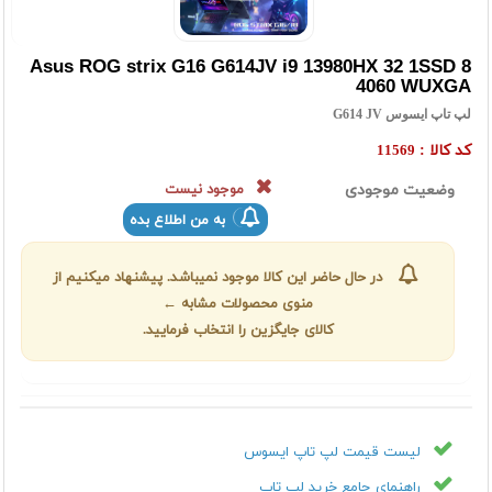
Asus ROG strix G16 G614JV i9 13980HX 32 1SSD 8
4060 WUXGA
لپ تاپ ایسوس G614 JV
کد کالا :
11569
وضعیت موجودی
موجود نیست
به من اطلاع بده
در حال حاضر این کالا موجود نمیباشد. پیشنهاد میکنیم از
منوی محصولات مشابه ←
کالای جایگزین را انتخاب فرمایید.
لیست قیمت لپ تاپ ایسوس
راهنمای جامع خرید لپ تاپ