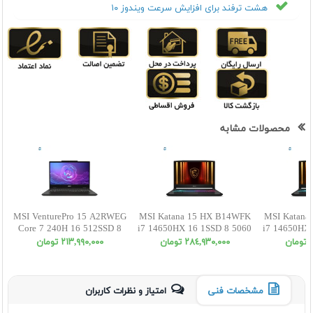
هشت ترفند برای افزایش سرعت ویندوز ۱۰
محصولات مشابه
MSI VenturePro 15 A2RWEG
MSI Katana 15 HX B14WFK
MSI Katana
Core 7 240H 16 512SSD 8
i7 14650HX 16 1SSD 8 5060
i7 14650HX 
5050 FHD
FHD
ن
٢٨٤,٩٣٠,٠٠٠ تومان
٢١٣,٩٩٠,٠٠٠ تومان
مشخصات فنی
امتیاز و نظرات کاربران