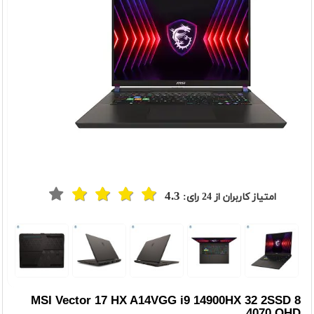
4.3
امتیاز کاربران از
24
رای:
t
Previou
MSI Vector 17 HX A14VGG i9 14900HX 32 2SSD 8
4070 QHD