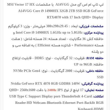
لپ تاپ ام اس آی مدل A14VGG با مشخصات MSI Vector 17 HX
A14VGG Core i9 14900HX 32GB 2TB SSD 8GB GeForce
RTX4070 with 17 Inch QHD+ Display
ابعاد : 380x
29.45
x
298
میلی‌متر - وزن: 3 کیلوگرم
مشخصات فیزیکی:
Intel Core i9 14900HX 1.6GHz up to 5.8GHz و
پردازنده مرکزی:
حافظه کش 36 مگابایت - تعداد هسته: 24 هسته شامل: ( هشت
هسته Performance + شانزده هسته Efficient ) به اضافه سی و
دو رشته
ظرفیت: 32 گیگابایت - نوع: DDR5 - قابلیت ارتقاع
حافظه RAM:
حافظه: UP to 96GB
ظرفیت: 2000 گیگابایت - نوع: NVMe PCIe Gen4
حافظه داخلی:
SSD
Nvidia GeForce RTX 4070 8GB GDDR6 140W
پردازنده گرافیکی:
17 اینچ از نوع
IPS با دقت QHD+ 2560x1600
صفحه نمایش:
240Hz
USB Type C Support Display port-Thunderbolt 4-Card
امکانات:
Reader-HD Webcam-Bluetooth-Ethernet Port-Backlit RGB
Keyboard-HDMI