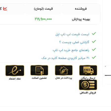
فروشنده
قیمت (تومان)
گز
٢١٩,٩٠٠,٠٠٠
بهینه پردازش
لیست قیمت لپ تاپ اپل
گارانتی اصلی چیست ؟
راهنمای جامع خرید لپ تاپ
۲۱ میانبر کاربردی صفحه کلید در مک
Next