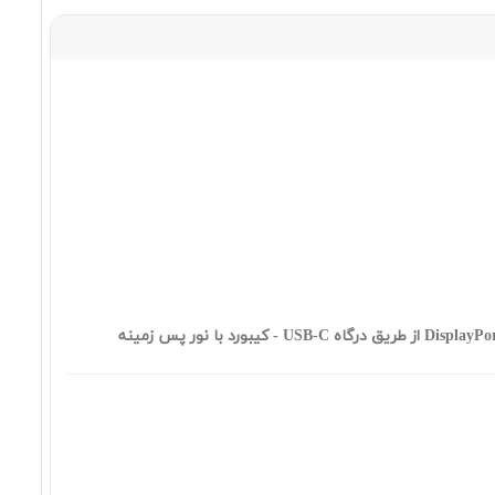
٢٢٥,٩٩٠,٠٠٠ تومان
Apple MacBook Air MW1L3
٢٣١,٩٩٠,٠٠٠ تومان
Apple MacBook Air MW1J3
٢٣٤,٩٩٠,٠٠٠ تومان
Apple MacBook Air MC6U4