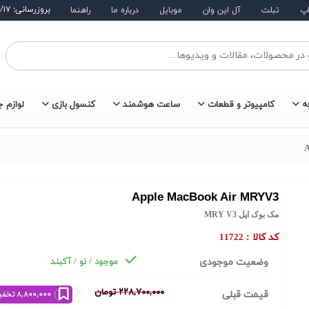
بروزرسانی: ۱۴۰۵/۵/۱۷
اپ
تبلت
آل این وان
موبایل
درباره ما
راهنما
ه
کامپیوتر و قطعات
ساعت هوشمند
کنسول بازی
لوازم ج
Apple MacBook Air MRYV3
مک بوک اپل MRY V3
کد کالا :
11722
وضعیت موجودی
موجود / نو / آکبند
٢٢٨,٧٠٠,٠٠٠ تومان
قیمت قبلی
٨,٨٠٠,٠٠٠ تخفیف خرید نقدی