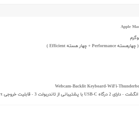
دارای 2 درگاه USB-C با پشتیبانی از تاندربولت 3 - قابلیت خروجی DisplayPort از طریق درگاه USB-C - کیبورد با نور پس زمینه