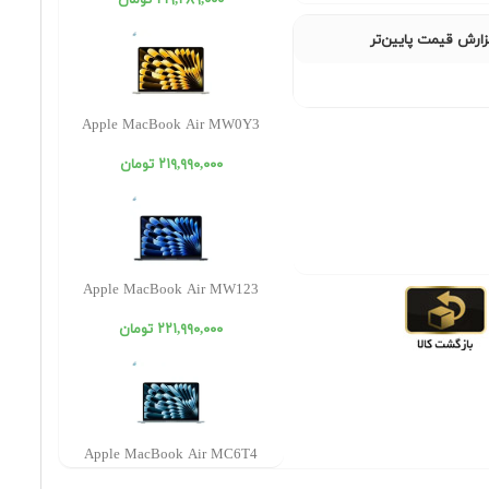
٢١٩,٢٨٩,٠٠٠ تومان
ارش قیمت پایین‌تر
Apple MacBook Air MW0Y3
٢١٩,٩٩٠,٠٠٠ تومان
Apple MacBook Air MW123
٢٢١,٩٩٠,٠٠٠ تومان
Apple MacBook Air MC6T4