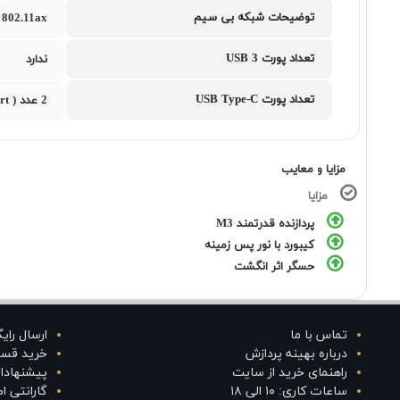
توضیحات شبکه بی سیم
802.11ax
تعداد پورت USB 3
ندارد
تعداد پورت USB Type-C
2 عدد ( Thunderbolt3 Port )
مزایا و معایب
مزایا
پردازنده قدرتمند M3
کیبورد با نور پس زمینه
حسگر اثر انگشت
تماس با ما
ارسال رای
درباره بهینه پردازش
خرید قس
راهنمای خرید از سایت
پیشنهادا
ساعات کاری: ۱۰ الی ۱۸
گارانتی 