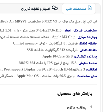
مشخصات فنی
امتیاز و نظرات کاربران
لپ تاپ اپل مدل مک بوک ایر MRY V3 با مشخصات Apple MacBook Air MRYV3
340.4x237.6x11.5 میلی‌متر - وزن: 1.51 کیلوگرم
مشخصات فیزیکی: ابعاد :
Apple M3 Chip - تعداد هسته: هشت هسته شامل:( چهارهسته Performance + چهار هسته Efficient )
پردازنده مرکزی:
ظرفیت: 8 گيگابايت - نوع:
Unified memory
حافظه RAM:
ظرفیت: 512 گيگابايت حافظه SSD
حافظه داخلی:
Apple 10-Core GPU
پردازنده گرافیکی:
15.3 اينچ از نوع IPS با دقت 2880X1864
صفحه نمایش:
Webcam-Backlit Keyboard-WiFi-Thunderbolt Port support Display port/USB4-Touch ID-MagSafe 3
امکانات:
باتری 66.5 وات ساعت - Apple Mac OS - حسگر اثر انگشت -
سایر مشخصات:
پارامتر های محصول:
پردازنده مرکزی