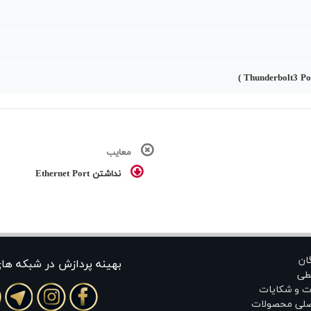
معایب
نداشتن Ethernet Port
گان
بهينه پردازش در شبکه ها
طی
ت و شکایات
اصلی محصولات