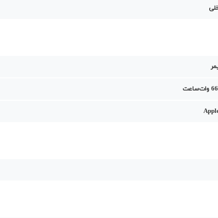
خلی
مر
Appl