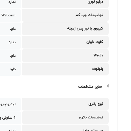
درایو نوری
ندارد
توضیحات وب کم
 Webcam
کیبورد با نور پس زمینه
دارد
کارت خوان
ندارد
Wi-Fi
دارد
بلوتوث
دارد
سایر مشخصات
نوع باتری
لیتیوم-یو
توضیحات باتری
4 سلولی با ظرفیت 90 وات ساعت