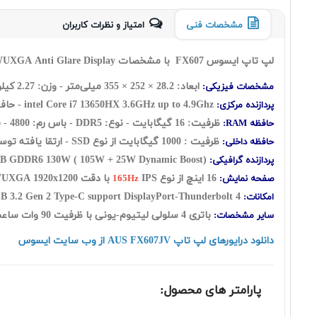
مشخصات فنی
امتیاز و نظرات کاربران
لپ تاپ ایسوس FX607 با مشخصات Asus FX607JV Core i7 13650HX 16
UXGA Anti Glare Display
ابعاد: 28.2 × 252 × 355 میلی‌متر - وزن: 2.27 کیلوگرم
مشخصات فیزیکی:
3.6GHz up to 4.9Ghz - حافظه کش 24 مگابایت - تعداد هسته: (14 هسته فیزیکی شامل: شش هسته Performance + هشت هسته Efficient) به اضافه بیست رشته
intel Core i7 13650HX
پردازنده مرکزی:
ظرفیت: 16 گيگابايت - نوع: DDR5 - باس رم: 4800 - قابلیت ارتقاع حافظه رم: UP to 32GB
حافظه RAM:
ظرفیت : 1000 گیگابایت از نوع SSD - ارتقا یافته توسط شرکت گارانتی کننده
حافظه داخلی:
GB GDDR6 130W ( 105W + 25W Dynamic Boost)
پردازنده گرافیکی:
16 اينچ از نوع
IPS با دقت WUXGA 1920x1200 - صفحه نمایش مات
صفحه نمایش:
165Hz
 3.2 Gen 2 Type-C support DisplayPort-Thunderbolt 4
Webcam-WiFi-Ethernet Port-HDMI Port-Backlit 1-Zone RGB Keyboard-
امکانات:
باتری 4 سلولی لیتیوم-یونی با ظرفیت 90 وات ساعت - فاقد سیستم عامل - کیبورد با نور پس زمینه
سایر مشخصات:
دانلود درایورهای لپ تاپ AUS FX607JV از وب سایت ایسوس
پارامتر های محصول: