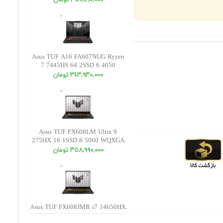
٣٥٠,٤٩٠,٠٠٠ تومان
Asus TUF A16 FA607NUG Ryzen
7 7445HS 64 2SSD 6 4050
WUXGA
٣٤٣,٩٣٠,٠٠٠ تومان
Asus TUF FX608LM Ultra 9
275HX 16 1SSD 8 5060 WQXGA
٣٥٨,٩٩٠,٠٠٠ تومان
Asus TUF FX608JMR i7 14650HX
48 1SSD 8 5060 WUXGA