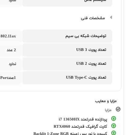
سیستم عامل
ندارد
مشخصات فنی
توضیحات شبکه بی سیم
802.11ax
تعداد پورت USB 3
2 عدد
تعداد پورت USB 2
ندارد
تعداد پورت USB Type-C
1عددUSB 3.2 Gen 2 Type-C support DisplayPort به همراه یک عدد Thunderbolt 4
مزایا و معایب
مزایا
پردازنده قدرتمند i7 13650HX
کارت گرافیک قدرتمند RTX4060
کیبورد با نور پس زمینه Backlit 1-Zone RGB