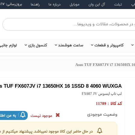
بروزرسانی: ۱۴۰۵/۵/۱۷
اپ
تبلت
آل این وان
موبایل
درباره ما
راهنما
کامپیوتر و قطعات
ساعت هوشمند
کنسول بازی
لوازم جانب
Asus TUF FX607JV i7 13650HX 1
s TUF FX607JV i7 13650HX 16 1SSD 8 4060 WUXGA
لپ تاپ ایسوس FX607 JV
کد کالا :
11789
وضعیت موجودی
به من اطلا
موجود نیست
در حال حاضر این کالا موجود نمیباشد. پیشنهاد میکنیم ا