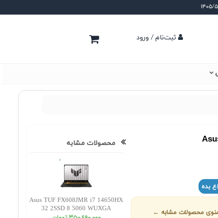
ثبت‌نام / ورود
ی
Asu
محصولات مشابه
ع بده
Asus TUF FX608JMR i7 14650HX
32 2SSD 8 5060 WUXGA
ز منوی محصولات مشابه ←