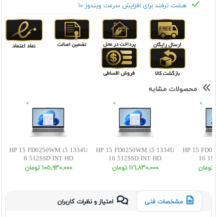
هشت ترفند برای افزایش سرعت ویندوز ۱۰
محصولات مشابه
HP 15 FD0250WM i5 1334U
HP 15 FD0250WM i5 1334U
HP 15 FD02
8 512SSD INT HD
16 512SSD INT HD
16 1S
ن
١١٦,٨٣٠,٠٠٠ تومان
١٠٥,٩٣٠,٠٠٠ تومان
مشخصات فنی
امتیاز و نظرات کاربران