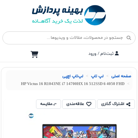
ثبت‌نام / ورود
صفحه اصلی
لپ تاپ
لپ‌تاپ اچ‌پی
HP Victus 16 R1043NE i7 14700HX 16 512SSD 6 4050 FHD
اشتراک گذاری
علاقه‌مندی
مقایسه