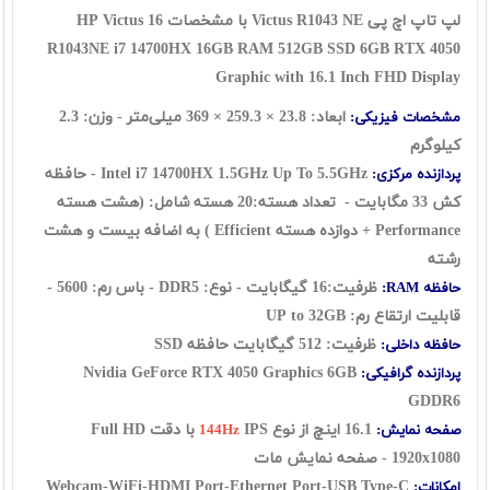
لپ تاپ اچ پی Victus R1043 NE با مشخصات HP Victus 16
R1043NE i7 14700HX 16GB RAM 512GB SSD 6GB RTX 4050
Graphic with 16.1 Inch FHD Display
ابعاد: 23.8 × 259.3 × 369 میلی‌متر - وزن: 2.3
مشخصات فیزیکی:
کیلوگرم
Intel i7 14700HX 1.5GHz Up To 5.5GHz - حافظه
پردازنده مرکزی:
کش 33 مگابایت - تعداد هسته:20 هسته شامل: (هشت هسته
Performance + دوازده هسته Efficient ) به اضافه بیست و هشت
رشته
ظرفیت:16 گیگابایت - نوع: DDR5 - باس رم: 5600 -
حافظه RAM:
قابلیت ارتقاع رم: UP to 32GB
ظرفیت: 512 گیگابایت حافظه SSD
حافظه داخلی:
Nvidia GeForce RTX 4050 Graphics 6GB
پردازنده گرافیکی:
GDDR6
16.1 اینچ از نوع
IPS با دقت Full HD
صفحه نمایش:
144Hz
1920x1080 - صفحه نمایش مات
Webcam-WiFi-HDMI Port-Ethernet Port-USB Type-C
امکانات: