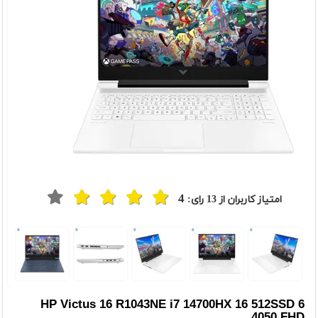
4
امتیاز کاربران از
13
رای:
t
Previou
HP Victus 16 R1043NE i7 14700HX 16 512SSD 6
4050 FHD