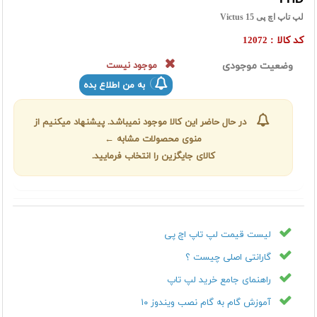
لپ تاپ اچ پی Victus 15
کد کالا :
12072
وضعیت موجودی
موجود نیست
به من اطلاع بده
در حال حاضر این کالا موجود نمیباشد. پیشنهاد میکنیم از
منوی محصولات مشابه ←
کالای جایگزین را انتخاب فرمایید.
لیست قیمت لپ تاپ اچ پی
گارانتی اصلی چیست ؟
راهنمای جامع خرید لپ تاپ
آموزش گام به گام نصب ویندوز ۱۰