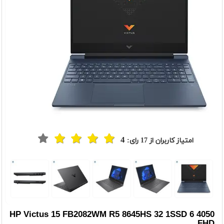
4
امتیاز کاربران از
17
رای:
t
Previou
HP Victus 15 FB2082WM R5 8645HS 32 1SSD 6 4050
FHD