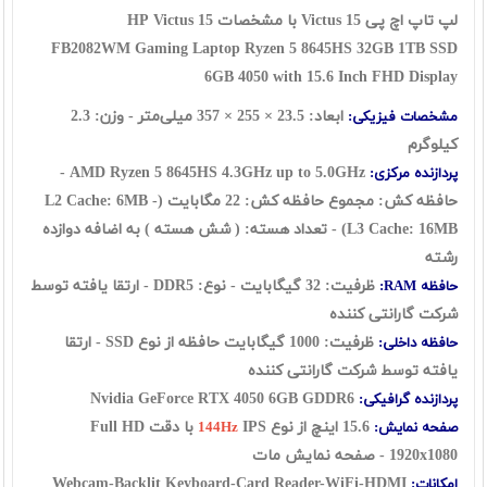
لپ تاپ اچ پی Victus 15 با مشخصات HP Victus 15
FB2082WM
Gaming Laptop Ryzen 5 8645HS 32GB 1TB SSD
6GB 4050 with 15.6 Inch FHD Display
ابعاد: 23.5 × 255 × 357 میلی‌متر - وزن: 2.3
مشخصات فیزیکی:
کیلوگرم
AMD Ryzen 5 8645HS 4.3GHz up to 5.0GHz -
پردازنده مرکزی:
حافظه کش: مجموع حافظه کش: 22 مگابایت (L2 Cache: 6MB -
L3 Cache: 16MB)
- تعداد هسته: ( شش هسته ) به اضافه دوازده
رشته
ظرفیت: 32 گیگابایت - نوع: DDR5 - ارتقا یافته توسط
حافظه RAM:
شرکت گارانتی کننده
ظرفیت: 1000 گیگابایت حافظه از نوع SSD - ارتقا
حافظه داخلی:
یافته توسط شرکت گارانتی کننده
Nvidia GeForce RTX 4050 6GB GDDR6
پردازنده گرافیکی:
15.6 اینچ از نوع
IPS با دقت Full HD
صفحه نمایش:
144Hz
1920x1080 - صفحه نمایش مات
Webcam-Backlit Keyboard-Card Reader-WiFi-HDMI
امکانات: