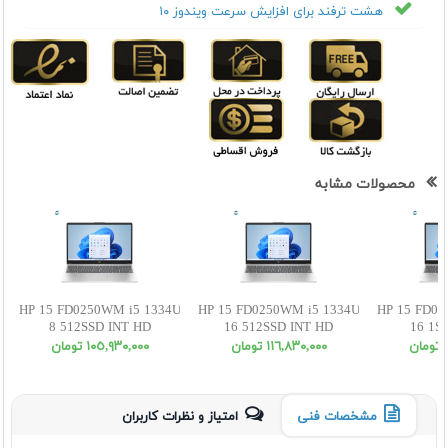
هشت ترفند برای افزایش سرعت ویندوز ۱۰
محصولات مشابه
HP 15 FD0250WM i5 1334U
HP 15 FD0250WM i5 1334U
HP 15 FD02
8 512SSD INT HD
16 512SSD INT HD
16 1S
ن
١١٦,٨٣٠,٠٠٠ تومان
١٠٥,٩٣٠,٠٠٠ تومان
مشخصات فنی
امتیاز و نظرات کاربران