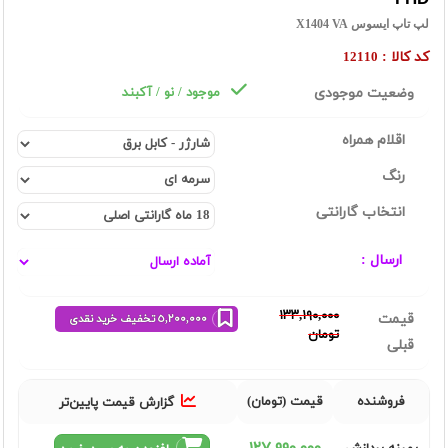
لپ تاپ ایسوس X1404 VA
کد کالا :
12110
وضعیت موجودی
موجود / نو / آکبند
اقلام همراه
رنگ
انتخاب گارانتی
ارسال :
١٣٣,١٩٠,٠٠٠
قیمت
٥,٢٠٠,٠٠٠ تخفیف خرید نقدی
تومان
قبلی
فروشنده
قیمت (تومان)
گزارش قیمت پایین‌تر