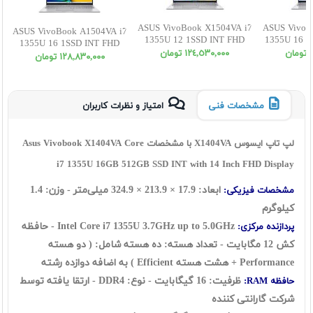
ASUS VivoBook X1504VA i7
ASUS VivoB
ASUS VivoBook A1504VA i7
1355U 12 1SSD INT FHD
1355U 16 5
1355U 16 1SSD INT FHD
ن
١٢٤,٥٣٠,٠٠٠ تومان
١٢٨,٨٣٠,٠٠٠ تومان
مشخصات فنی
امتیاز و نظرات کاربران
لپ تاپ ایسوس X1404VA با مشخصات Asus Vivobook X1404VA Core
i7 1355U 16GB 512GB SSD INT with 14 Inch FHD Display
ابعاد:
17.9
×
213.9
×
324.9
میلی‌متر - وزن: 1.4
مشخصات فیزیکی:
کیلوگرم
Intel Core i7 1355U 3.7GHz up to 5.0GHz - حافظه
پردازنده مرکزی:
کش 12 مگابایت - تعداد هسته: ده هسته شامل: ( دو هسته
Performance + هشت هسته Efficient ) به اضافه دوازده رشته
ظرفیت: 16 گيگابايت - نوع: DDR4
- ارتقا یافته توسط
حافظه RAM:
شرکت گارانتی کننده