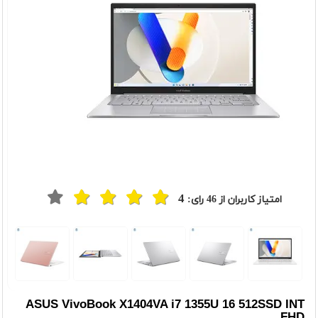
4
امتیاز کاربران از
46
رای:
t
Previou
ASUS VivoBook X1404VA i7 1355U 16 512SSD INT
FHD