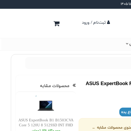
ثبت‌نام / ورود
ی
ASUS ExpertBook F
محصولات مشابه
ع بده
ASUS ExpertBook B1 B1503CVA
Core 5 120U 8 512SSD INT FHD
ز منوی محصولات مشابه ←