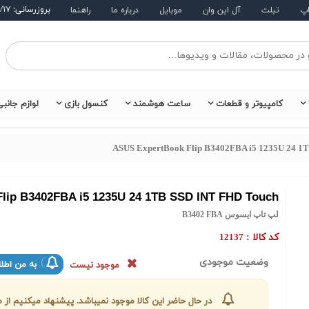
بروزرسانی: ۱۴۰۵/۵/۱۷
اپ
تبلت
آل این وان
موبایل
درباره ما
راهنما
کامپیوتر و قطعات
ساعت هوشمند
کنسول بازی
لوازم جانب
ASUS ExpertBook Flip B3402FBA i5 1235U 24 1
lip B3402FBA i5 1235U 24 1TB SSD INT FHD Touch
لپ تاپ ایسوس B3402 FBA
کد کالا :
12137
وضعیت موجودی
به من اطلا
موجود نیست
در حال حاضر این کالا موجود نمیباشد. پیشنهاد میکنیم ا