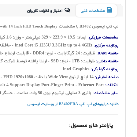
مشخصات فنی
امتیاز و نظرات کاربران
لپ تاپ ایسوس B3402 با مشخصات ASUS ExpertBook Flip i5 1235U 24 1SSD INT FHD with 14 Inch FHD Touch Display
ابعاد:
19.5 × 223.9 × 329 ميلي‌متر
- وزن: 1.6 کیلوگرم
مشخصات فیزیکی:
Intel Core i5 1235U 3.3GHz up to 4.4GHz - حافظه کش 12 مگابایت - تعداد هسته: 10 هسته شامل ( دو هسته Performance + هشت هسته Efficient ) به اضافه دوازده رشته
پردازنده مرکزی:
ظرفیت: 24 گيگابايت - نوع: DDR4 - قابلیت ارتقاع حافظه رم: UP to 40GB
حافظه RAM:
ظرفیت: 1TB - نوع: SSD - ارتقا یافته توسط شرکت گارانتی
حافظه داخلی:
Intel Graphics
پردازنده گرافیکی:
14 اينچ از نوع Wide View با دقت FHD 1920x1080 - صفحه نمایش لمسی - نسبت تصویر 16:9
صفحه نمایش:
4 Support Display Port-Finger Print - Ethernet Port
امکانات:
باتری 3 سلولی لیتیوم یون 50 وات ساعت - حسگر اثر انگشت - فاقد سیستم عامل
سایر مشخصات:
دانلود درایورهای لپ تاپ B3402FBA از وبسایت ایسوس
پارامتر های محصول: