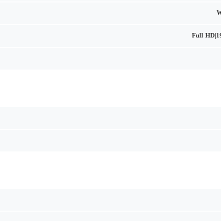
W
Full HD|