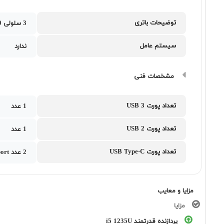
توضیحات باتری
3 سلولی 50 وات ساعت
سیستم عامل
ندارد
مشخصات فنی
تعداد پورت USB 3
1 عدد
تعداد پورت USB 2
1 عدد
تعداد پورت USB Type-C
2 عدد Thunderbolt 4 support display port
مزایا و معایب
مزایا
پردازنده قدرتمند i5 1235U