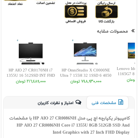
محصولات مشابه
Lenovo Idea
HP AIO 27 CR0170NH i7
HP OmniStudio X C0000NE
1165G7 8 
1355U 16 512SSD INT FHD
Ultra 7 155H 32 1SSD 6 4050
NON 
Touch
UHD
٧٤٨,٩٣٠,٠٠٠ تومان
٢١٦,٤٨٩,٠٠٠ تومان
مشخصات فنی
امتیاز و نظرات کاربران
کامپیوتر یکپارچه اچ پی مدل HP AIO 27 CR0086NH با مشخصات
HP AIO 27 CR0086NH Core i7 1355U 8GB 512GB SSD And
Intel Graphics with 27 Inch FHD Display