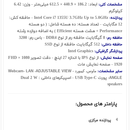
ابعاد: 186.2 × 440.9 × 612.5 ميلی‌متر - وزن: 6.42
مشخصات کلی:
کيلوگرم
Intel Core i7 1355U 3.7GHz Up to 5.0GHz - حافظه کش:
پردازنده:
12 مگابايت - تعداد هسته: ده هسته شامل: ( دو هسته
Performance + هشت هسته Efficient ) به اضافه دوازده رشته
8 گيگابايت حافظه رم از نوع DDR4 - باس رم:‌ 3200
حافظه رم:
512 گیگابایت حافظه از نوع SSD
حافظه داخلی:
Intel Graphics
پردازشگر گرافيکی:
از نوع IPS با اندازه 27 اينچ - دقت تصوير 1080 × FHD
صفحه نمايش:
1920 - صفحه نمایش مات
ساير مشخصات:
ماوس، کيبورد -
Webcam- LAN -ADJUSTABLE VIEW
پورت USB Type-C - اسپیکرهای داخلی : Dual 2 W
ANGLE-
speakers
پارامتر های محصول:
پردازنده مرکزی