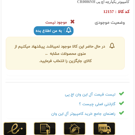
کامپیوتر یکپارچه اچ پی CR0086NH
کد کالا :
12157
وضعیت موجودی
موجود نیست
به من اطلاع بده
در حال حاضر این کالا موجود نمیباشد. پیشنهاد میکنیم از
منوی محصولات مشابه ←
کالای جایگزین را انتخاب فرمایید.
لیست قیمت آل این وان اچ پی
گارانتی اصلی چیست ؟
راهنمای جامع خرید کامپیوتر آل این وان