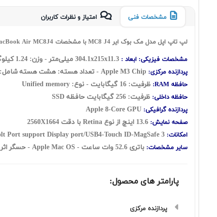
مشخصات فنی
امتیاز و نظرات کاربران
لپ تاپ اپل مدل مک بوک ایر MC8 J4 با مشخصات Apple MacBook Air MC8J4
304.1x215x11.3 میلی‌متر - وزن: 1.24 کیلوگرم
مشخصات فیزیکی: ابعاد :
Apple M3 Chip - تعداد هسته: هشت هسته شامل:( چهارهسته Performance + چهار هسته Efficient )
پردازنده مرکزی:
ظرفیت: 16 گيگابايت - نوع:
Unified memory
حافظه RAM:
ظرفیت: 256 گيگابايت حافظه SSD
حافظه داخلی:
Apple 8-Core GPU
پردازنده گرافیکی:
13.6 اينچ از نوع Retina با دقت 2560X1664
صفحه نمایش:
Webcam-Backlit Keyboard-WiFi-Thunderbolt Port support Display port/USB4-Touch ID-MagSafe 3
امکانات:
باتری 52.6 وات ساعت - Apple Mac OS - حسگر اثر انگشت -
سایر مشخصات:
پارامتر های محصول:
پردازنده مرکزی