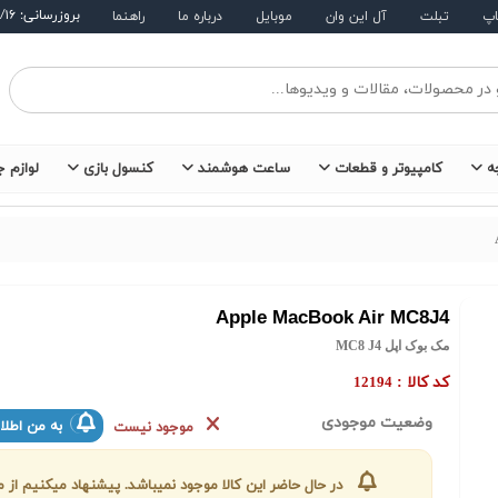
بروزرسانی: ۱۴۰۵/۵/۱۶
اپ
تبلت
آل این وان
موبایل
درباره ما
راهنما
ه
کامپیوتر و قطعات
ساعت هوشمند
کنسول بازی
لوازم ج
Apple MacBook Air MC8J4
مک بوک اپل MC8 J4
کد کالا :
12194
وضعیت موجودی
به من اطلا
موجود نیست
در حال حاضر این کالا موجود نمیباشد. پیشنهاد میکنیم ا