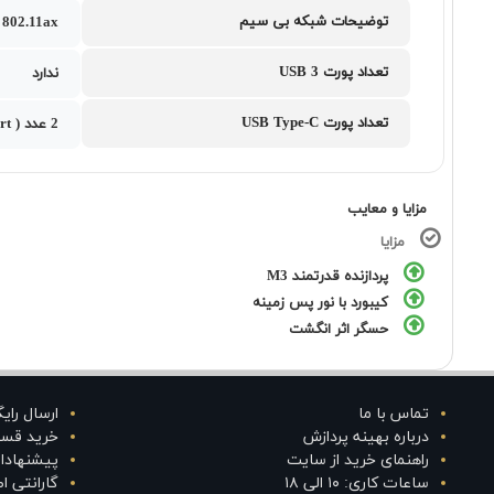
توضیحات شبکه بی سیم
802.11ax
تعداد پورت USB 3
ندارد
تعداد پورت USB Type-C
2 عدد ( Thunderbolt3 Port )
مزایا و معایب
مزایا
پردازنده قدرتمند M3
کیبورد با نور پس زمینه
حسگر اثر انگشت
تماس با ما
ارسال رای
درباره بهینه پردازش
خرید قس
راهنمای خرید از سایت
پیشنهادا
ساعات کاری: ۱۰ الی ۱۸
گارانتی 