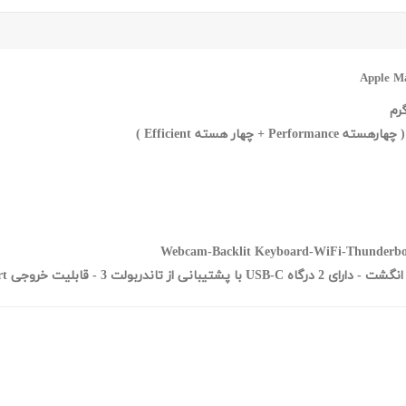
دارای 2 درگاه USB-C با پشتیبانی از تاندربولت 3 - قابلیت خروجی DisplayPort از طریق درگاه USB-C - کیبورد با نور پس زمینه