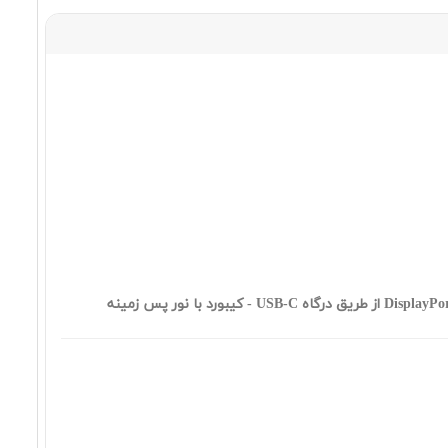
١٤٣,٢٣٠,٠٠٠ تومان
Apple MacBook Neo MHFG4
١٥٥,٩٧٠,٠٠٠ تومان
Apple MacBook Neo MHFE4
١٥٧,٤٩٠,٠٠٠ تومان
Apple MacBook Neo MHFC4