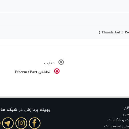
معایب
نداشتن Ethernet Port
گان
بهينه پردازش در شبکه ها
طی
ت و شکایات
اصلی محصولات