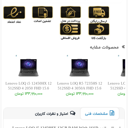
محصولات مشابه
Lenovo LOQ i5 12450HX 12
Lenovo LOQ R5 7235HS 12
Lenovo LOQ
512SSD 4 2050 FHD 15.6
512SSD 4 3050A FHD 15.6
512SSD 4 
١٣٣,٩٩٠,٠٠٠ تومان
١٣٣,٩٩٠,٠٠٠ تومان
مشخصات فنی
امتیاز و نظرات کاربران