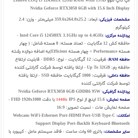
لپ تاپ لنوو Lenovo LOQ i5 12450HX 12GB RAM With 1SSD
Nvidia Geforce RTX3050 6GB with 15.6 Inch Display
ابعاد: 359.6x264.8x25.2 میلی‌متر - وزن: 2.4
مشخصات فیزیکی:
کیلوگرم
Intel Core i5 12450HX 3.1GHz up to 4.4GHz -
پردازنده مرکزی:
حافظه کش 12 مگابایت - تعداد هسته: 8 هسته شامل: ( چهار
هسته Performance + چهار هسته Efficient)به اضافه دوازده رشته
ظرفیت: 12 گيگابايت - نوع: DDR5 -
قابلیت ارتقاع
حافظه RAM:
حافظه رم: Up To 32GB - ارتقا یافته توسط شرکت گارانتی کننده
ظرفیت: 1000
گیگابایت حافظه SSD - ارتقا یافته
حافظه داخلی:
توسط شرکت گارانتی کننده
Nvidia Geforce RTX3050 6GB GDDR6 95W
پردازنده گرافیکی:
15.6 اينچ از نوع
IPS با دقت FHD 1920x1080 -
صفحه نمایش:
144Hz
صفحه نمایش مات - نسبت تصویر: 16:9
Webcam-WiFi-Ethernet Port-HDMI Port-USB Type-C
امکانات:
Support Display Port-Backlit Keyboard-Bluetooth
باتری 60 وات ساعت - فاقد سیستم عامل - کیبورد با
سایر مشخصات: