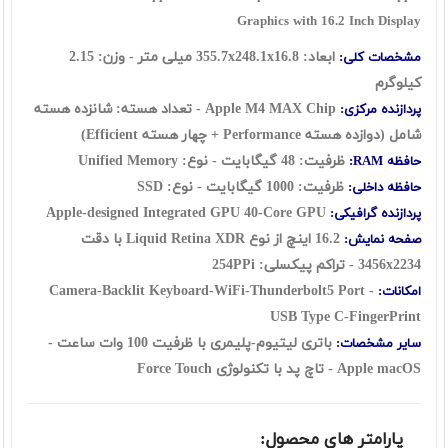
Graphics with 16.2 Inch Display
ابعاد: 355.7x248.1x16.8 میلی متر - وزن: 2.15
مشخصات کلی:
کیلوگرم
Apple M4 MAX Chip - تعداد هسته: شانزده هسته
پردازنده مرکزی:
شامل (دوازده هسته Performance + چهار هسته Efficient)
ظرفیت: 48 گیگابایت - نوع: Unified Memory
حافظه RAM:
ظرفیت: 1000 گیگابایت - نوع: SSD
حافظه داخلی:
Apple-designed Integrated GPU 40-Core GPU
پردازنده گرافیکی:
16.2 اینچ از نوع Liquid Retina XDR با دقت
صفحه نمایش:
3456x2234 - تراکم پیکسلی: 254PPi
Camera-Backlit Keyboard-WiFi-Thunderbolt5 Port -
امکانات:
USB Type C-FingerPrint
باتری لیتیوم-پلیمری با ظرفیت 100 وات ساعت -
سایر مشخصات:
Apple macOS - تاچ پد با تکنولوژی Force Touch
پارامتر های محصول: