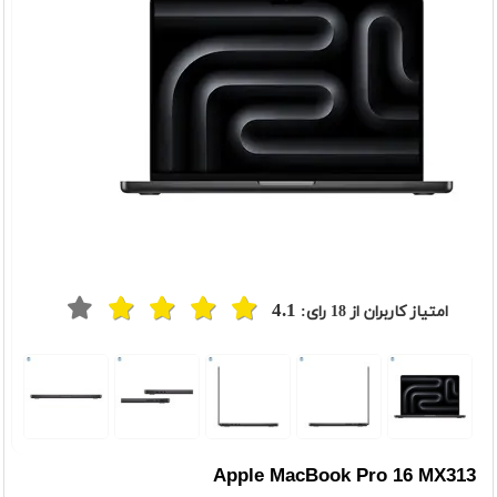
4.1
امتیاز کاربران از
18
رای:
t
Previou
Apple MacBook Pro 16 MX313