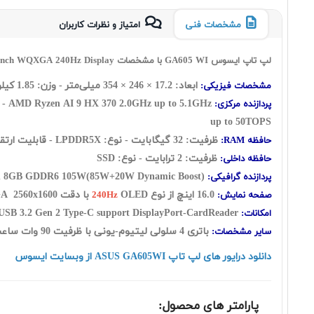
مشخصات فنی
امتیاز و نظرات کاربران
لپ تاپ ایسوس GA605 WI با مشخصات Asus ROG Zephyrus G16 GA605WI Ryzen AI 9 HX 370 32GB 2TB SSD 8GB GeForce RTX 4070 with 16.0 Inch WQXGA 240Hz Display
ابعاد: 17.2 × 246 × 354 میلی‌متر - وزن: 1.85 کیلوگرم
مشخصات فیزیکی:
AMD Ryzen AI 9 HX 370 2.0GHz up to 5.1GHz - مجموع حافظه کش: 36 مگابایت ( L2 Cache: 12MB - L3 Cache:24MB ) - تعداد هسته: (12 هسته) به اضافه 24 رشته -
پردازنده مرکزی:
up to 50TOPS
ظرفیت: 32 گيگابايت - نوع: LPDDR5X - قابلیت ارتقاع رم: ندارد
حافظه RAM:
ظرفیت: 2 ترابایت - نوع:
SSD
حافظه داخلی:
105W(85W+20W Dynamic Boost)
Nvidia GeForce RTX 4070 with 8GB GDDR6
پردازنده گرافیکی:
16.0 اينچ از نوع
OLED با دقت WQXGA
2560x1600 - فضای رنگ: DCI-P3: 100% - زمان پاسخ گویی:
صفحه نمایش:
240Hz
USB 3.2 Gen 2 Type-C support DisplayPort-CardReader
امکانات:
باتری 4 سلولی لیتیوم-یونی با ظرفیت 90 وات ساعت - کیبورد با نور پس زمینه - فاقد سیستم عامل
سایر مشخصات:
دانلود درایور های لپ تاپ ASUS GA605WI از وبسایت ایسوس
پارامتر های محصول: