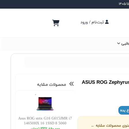
ثبت‌نام / ورود
انبی
ASUS ROG Zephyrus
محصولات مشابه
ع بده
Asus ROG strix G16 G615JMR i7
14650HX 16 1SSD 8 5060
ز منوی محصولات مشابه ←
WUXGA