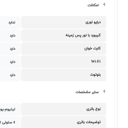
امکانات
درایو نوری
ندارد
کیبورد با نور پس زمینه
دارد
کارت خوان
دارد
Wi-Fi
دارد
بلوتوث
دارد
سایر مشخصات
نوع باتری
لیتیوم-یو
توضیحات باتری
4 سلولی لیتیوم-یون با ظرفیت 90 وات ساعت