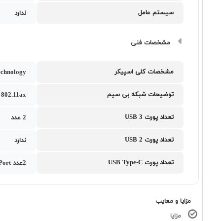
سیستم عامل
ندارد
مشخصات فنی
مشخصات کلی اسپیکر
chnology
توضیحات شبکه بی سیم
802.11ax
تعداد پورت USB 3
2 عدد
تعداد پورت USB 2
ندارد
تعداد پورت USB Type-C
2عدد USB 3.2 Gen 2 Type-C support DisplayPort
مزایا و معایب
مزایا