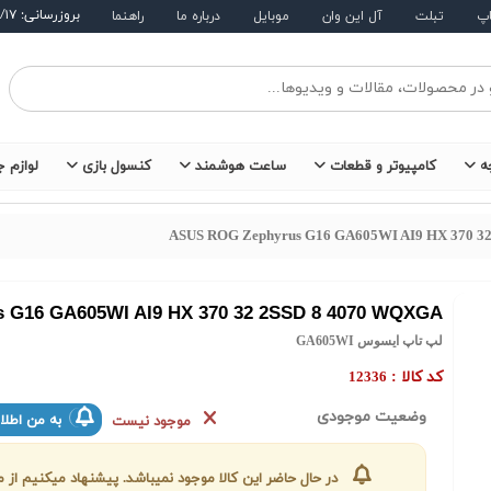
بروزرسانی: ۱۴۰۵/۵/۱۷
اپ
تبلت
آل این وان
موبایل
درباره ما
راهنما
ه
کامپیوتر و قطعات
ساعت هوشمند
کنسول بازی
لوازم ج
ASUS ROG Zephyrus G16 GA605WI AI9 HX 370 3
 G16 GA605WI AI9 HX 370 32 2SSD 8 4070 WQXGA
لپ تاپ ایسوس GA605WI
کد کالا :
12336
وضعیت موجودی
به من اطلا
موجود نیست
در حال حاضر این کالا موجود نمیباشد. پیشنهاد میکنیم ا