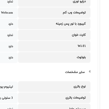
درایو نوری
ندارد
توضیحات وب کم
 Webcam
کیبورد با نور پس زمینه
دارد
کارت خوان
ندارد
Wi-Fi
دارد
بلوتوث
دارد
سایر مشخصات
نوع باتری
لیتیوم-یو
توضیحات باتری
3 سلولی با ظرفیت 48 وات ساعت