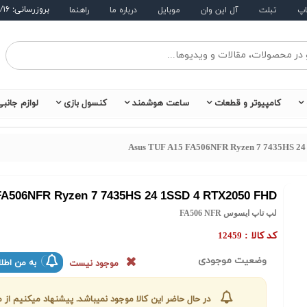
بروزرسانی: ۱۴۰۵/۵/۱۶
اپ
تبلت
آل این وان
موبایل
درباره ما
راهنما
کامپیوتر و قطعات
ساعت هوشمند
کنسول بازی
لوازم جانب
Asus TUF A15 FA506NFR Ryzen 7 7435HS 2
FA506NFR Ryzen 7 7435HS 24 1SSD 4 RTX2050 FHD
لپ تاپ ایسوس FA506 NFR
کد کالا :
12459
وضعیت موجودی
به من اطلا
موجود نیست
در حال حاضر این کالا موجود نمیباشد. پیشنهاد میکنیم ا