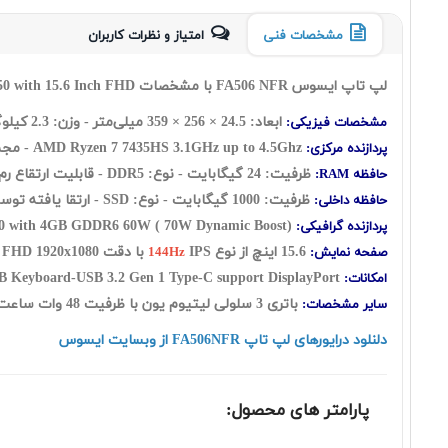
مشخصات فنی
امتیاز و نظرات کاربران
لپ تاپ ایسوس FA506 NFR با مشخصات Asus FA506NFR Ryzen 7 7435HS 24GB 1TB SSD 4GB GeForce RTX2050 with 15.6 Inch FHD
ابعاد: 24.5 ×
256
×
359
میلی‌متر - وزن: 2.3 کیلوگرم
مشخصات فیزیکی:
3.1GHz up to 4.5Ghz - مجموع حافظه کش:20 مگابایت ( L2 Cache: 4MB - L3 Cache: 16MB ) - تعداد هسته: ( هشت هسته ) به اضافه شانزده رشته
AMD Ryzen 7 7435HS
پردازنده مرکزی:
ظرفیت: 24 گيگابايت - نوع: DDR5 - قابلیت ارتقاع رم Up to 32GB - ارتقا یافته توسط شرکت گارانتی کننده
حافظه RAM:
ظرفیت: 1000 گیگابایت - نوع: SSD - ارتقا یافته توسط شرکت گارانتی کننده
حافظه داخلی:
W ( 70W Dynamic Boost)
Nvidia GeForce RTX2050 with 4GB GDDR6 60
پردازنده گرافیکی:
15.6 اينچ از نوع
IPS با دقت FHD 1920x1080 - صفحه نمایش مات
صفحه نمایش:
144Hz
USB 3.2 Gen 1 Type-C support DisplayPort
Webcam-WiFi-Ethernet Port-HDMI Port-Backlit 1-Zone RGB Keyboard-
امکانات:
باتری 3 سلولی لیتیوم یون با ظرفیت 48 وات ساعت - فاقد سیستم عامل - کیبورد با نور پس زمینه
سایر مشخصات:
دلنلود درایورهای لپ تاپ FA506NFR از وبسایت ایسوس
پارامتر های محصول: