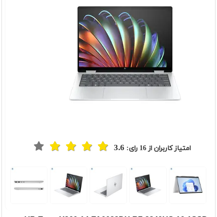
3.6
امتیاز کاربران از
16
رای:
t
Previou