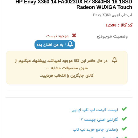
HP Envy X360 14 FA0023DX R7 8840HS 16 1SSD
Radeon WUXGA Touch
لپ تاپ اچ پی Envy X360
کد کالا :
12590
وضعیت موجودی
موجود نیست
به من اطلاع بده
در حال حاضر این کالا موجود نمیباشد. پیشنهاد میکنیم از
منوی محصولات مشابه ←
کالای جایگزین را انتخاب فرمایید.
لیست قیمت لپ تاپ اچ پی
گارانتی اصلی چیست ؟
راهنمای جامع خرید لپ تاپ