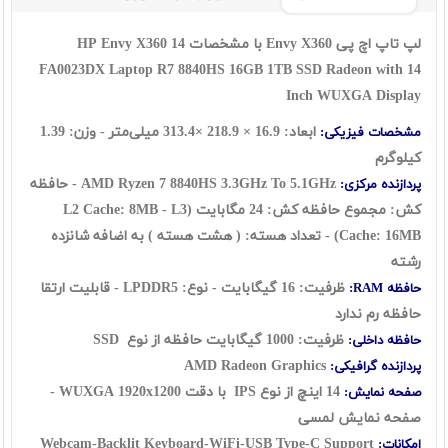
لپ تاپ اچ پی Envy X360 با مشخصات HP Envy X360 14
FA0023DX Laptop R7 8840HS 16GB 1TB SSD Radeon with 14
Inch WUXGA Display
ابعاد: 16.9 × 218.9 ×313.4 میلی‌متر - وزن: 1.39
مشخصات فیزیکی:
کیلوگرم
AMD Ryzen 7 8840HS 3.3GHz To 5.1GHz -
حافظه
پردازنده مرکزی:
کش: مجموع حافظه کش: 24 مگابایت (L2 Cache: 8MB - L3
Cache: 16MB)
- تعداد هسته: ( هشت هسته ) به اضافه شانزده
رشته
ظرفیت: 16 گیگابایت - نوع: LPDDR5 - قابلیت ارتقا
حافظه RAM:
حافظه رم ندارد
ظرفیت: 1000 گیگابایت حافظه از نوع
SSD
حافظه داخلی:
AMD Radeon Graphics
پردازنده گرافیکی:
14 اینچ از نوع IPS با دقت WUXGA 1920x1200 -
صفحه نمایش:
صفحه نمایش لمسی
Webcam-Backlit Keyboard-WiFi-USB Type-C Support
امکانات: