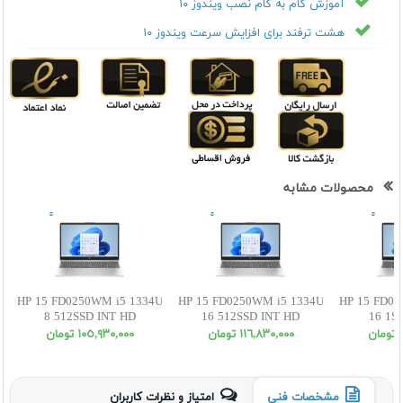
آموزش گام به گام نصب ویندوز ۱۰
هشت ترفند برای افزایش سرعت ویندوز ۱۰
محصولات مشابه
HP 15 FD0250WM i5 1334U
HP 15 FD0250WM i5 1334U
HP 15 FD02
8 512SSD INT HD
16 512SSD INT HD
16 1S
ن
١١٦,٨٣٠,٠٠٠ تومان
١٠٥,٩٣٠,٠٠٠ تومان
مشخصات فنی
امتیاز و نظرات کاربران