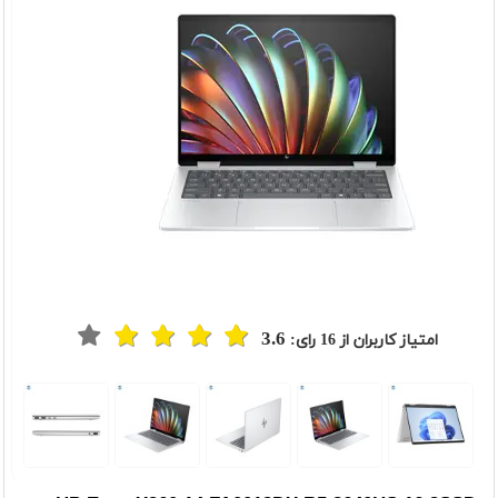
3.6
امتیاز کاربران از
16
رای:
t
Previou