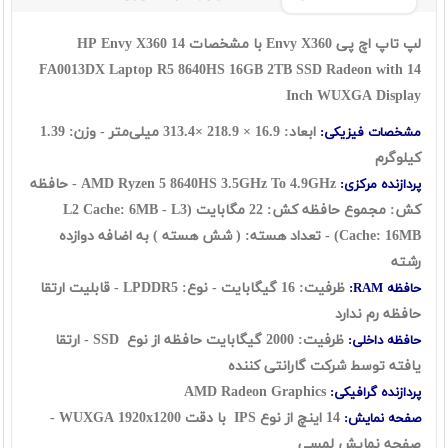
لپ تاپ اچ پی Envy X360 با مشخصات HP Envy X360 14
FA0013DX Laptop R5 8640HS 16GB 2TB SSD Radeon with 14
Inch WUXGA Display
ابعاد: 16.9 × 218.9 ×313.4 میلی‌متر - وزن: 1.39
مشخصات فیزیکی:
کیلوگرم
AMD Ryzen 5 8640HS 3.5GHz To 4.9GHz -
حافظه
پردازنده مرکزی:
کش: مجموع حافظه کش: 22 مگابایت (L2 Cache: 6MB - L3
Cache: 16MB)
- تعداد هسته: ( شش هسته ) به اضافه دوازده
رشته
ظرفیت: 16 گیگابایت - نوع: LPDDR5 - قابلیت ارتقا
حافظه RAM:
حافظه رم ندارد
ظرفیت: 2000 گیگابایت حافظه از نوع
SSD - ارتقا
حافظه داخلی:
یافته توسط شرکت گارانتی کننده
AMD Radeon Graphics
پردازنده گرافیکی:
14 اینچ از نوع IPS با دقت WUXGA 1920x1200 -
صفحه نمایش:
صفحه نمایش لمسی