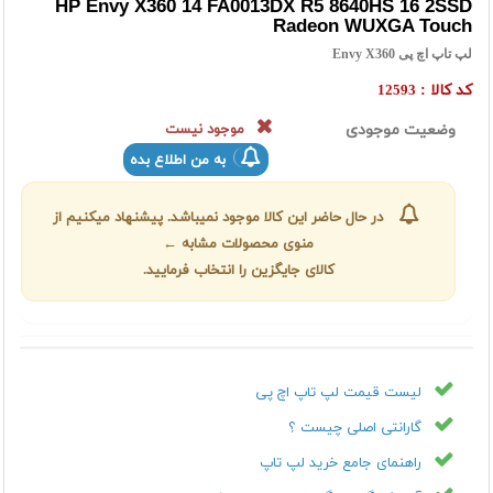
HP Envy X360 14 FA0013DX R5 8640HS 16 2SSD
Radeon WUXGA Touch
لپ تاپ اچ پی Envy X360
کد کالا :
12593
وضعیت موجودی
موجود نیست
به من اطلاع بده
در حال حاضر این کالا موجود نمیباشد. پیشنهاد میکنیم از
منوی محصولات مشابه ←
کالای جایگزین را انتخاب فرمایید.
لیست قیمت لپ تاپ اچ پی
گارانتی اصلی چیست ؟
راهنمای جامع خرید لپ تاپ