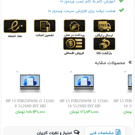
آموزش گام به گام نصب ویندوز ۱۰
هشت ترفند برای افزایش سرعت ویندوز ۱۰
محصولات مشابه
HP 15 FD0250WM i5 1334U
HP 15 FD0250WM i5 1334U
HP 15 FD02
8 512SSD INT HD
16 512SSD INT HD
16 1S
ن
١١٦,٨٣٠,٠٠٠ تومان
١٠٥,٩٣٠,٠٠٠ تومان
مشخصات فنی
امتیاز و نظرات کاربران