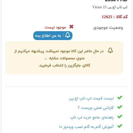
لپ تاپ اچ پی Victus 15
کد کالا :
12625
وضعیت موجودی
موجود نیست
به من اطلاع بده
در حال حاضر این کالا موجود نمیباشد. پیشنهاد میکنیم از
منوی محصولات مشابه ←
کالای جایگزین را انتخاب فرمایید.
لیست قیمت لپ تاپ اچ پی
گارانتی اصلی چیست ؟
راهنمای جامع خرید لپ تاپ
آموزش گام به گام نصب ویندوز ۱۰