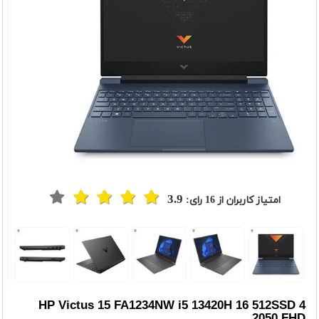
3.9
امتیاز کاربران از
16
رای:
t
Previou
HP Victus 15 FA1234NW i5 13420H 16 512SSD 4
2050 FHD