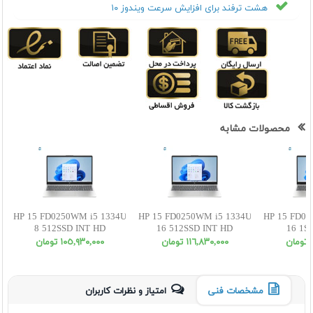
هشت ترفند برای افزایش سرعت ویندوز ۱۰
محصولات مشابه
HP 15 FD0250WM i5 1334U
HP 15 FD0250WM i5 1334U
HP 15 FD02
8 512SSD INT HD
16 512SSD INT HD
16 1S
ن
١١٦,٨٣٠,٠٠٠ تومان
١٠٥,٩٣٠,٠٠٠ تومان
مشخصات فنی
امتیاز و نظرات کاربران