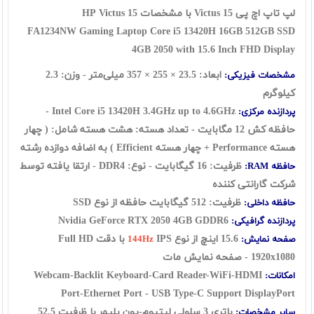
لپ تاپ اچ پی Victus 15 با مشخصات HP Victus 15
FA1234NW
Gaming Laptop Core i5 13420H 16GB 512GB SSD
4GB 2050 with 15.6 Inch FHD Display
ابعاد: 23.5 × 255 × 357 میلی‌متر - وزن: 2.3
مشخصات فیزیکی:
کیلوگرم
Intel Core i5 13420H 3.4GHz up to 4.6GHz -
پردازنده مرکزی:
حافظه کش 12 مگابایت - تعداد هسته: هشت هسته شامل: ( چهار
هسته Performance + چهار هسته Efficient ) به اضافه دوازده رشته
ظرفیت: 16 گیگابایت - نوع: DDR4 - ارتقا یافته توسط
حافظه RAM:
شرکت گارانتی کننده
ظرفیت: 512 گیگابایت حافظه از نوع SSD
حافظه داخلی:
Nvidia GeForce RTX 2050 4GB GDDR6
پردازنده گرافیکی:
15.6 اینچ از نوع
IPS با دقت Full HD
صفحه نمایش:
144Hz
1920x1080 - صفحه نمایش مات
Webcam-Backlit Keyboard-Card Reader-WiFi-HDMI
امکانات:
Port-Ethernet Port - USB Type-C Support DisplayPort
باتری 3 سلولی لیتیوم-یون پلیمر با ظرفیت 52.5
سایر مشخصات: