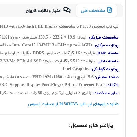
مشخصات فنی
امتیاز و نظرات کاربران
لپ تاپ ایسوس P1503 با مشخصات ASUS ExpertBook P1 P1503CVA i5 13420H 16 512SSD INT FHD with 15.6 Inch FHD Display
ابعاد:
19.9 × 232.2 × 359.5 ميلي‌متر
- وزن:1.61 کیلوگرم
مشخصات فیزیکی:
Intel Core i5 13420H 3.4GHz up to 4.6GHz - حافظه کش 12 مگابایت - تعداد هسته: 8 هسته شامل ( چهار هسته Performance + چهار هسته Efficient ) به اضافه دوازده رشته
پردازنده مرکزی:
ظرفیت: 16 گيگابايت - نوع: DDR5 - قابلیت ارتقاع حافظه رم: UP to 64GB - ارتقا یافته توسط شرکت گارانتی کننده
حافظه RAM:
ظرفیت: 512 گیگابایت - نوع: M.2 NVMe PCIe 4.0 SSD
حافظه داخلی:
Intel Graphics
پردازنده گرافیکی:
15.6 اينچ با دقت FHD 1920x1080 - صفحه نمایش مات - نسبت تصویر 16:9
صفحه نمایش:
C Support Display Port-Finger Print - Ethernet Port
امکانات:
باتری 3 سلولی لیتیوم یون 50 وات ساعت - حسگر اثر انگشت - فاقد سیستم عامل
سایر مشخصات:
دانلود درایورهای لپ تاپ P1503CVA از وبسایت ایسوس
پارامتر های محصول: