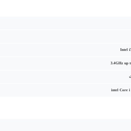
Intel 
3.4GHz up 
intel Core 