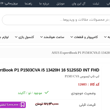
بروزرسانی: ۱۴۰۵/۵/۱۶
اپ
تبلت
آل این وان
موبایل
درباره ما
راهنما
ه
کامپیوتر و قطعات
ساعت هوشمند
کنسول بازی
لوازم ج
ASUS ExpertBook P1 P1503CVA i5 1342
tBook P1 P1503CVA i5 13420H 16 512SSD INT FHD
لپ تاپ ایسوس P1503 CVA
کد کالا :
12683
وضعیت موجودی
موجود / نو / آکبند
١٤٩,٩٣٠,٠٠٠ تومان
قیمت قبلی
٦,٠٠٠,٠٠٠ تخفیف خرید نقدی