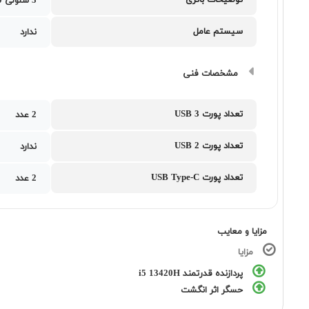
توضیحات باتری
3 سلولی 50 وات ساعت
سیستم عامل
ندارد
مشخصات فنی
تعداد پورت USB 3
2 عدد
تعداد پورت USB 2
ندارد
تعداد پورت USB Type-C
2 عدد
مزایا و معایب
مزایا
پردازنده قدرتمند i5 13420H
حسگر اثر انگشت