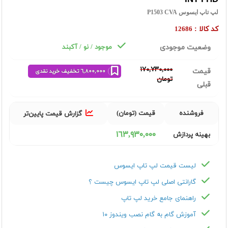
لپ تاپ ایسوس P1503 CVA
کد کالا :
12686
وضعیت موجودی
موجود / نو / آکبند
١٧٠,٧٣٠,٠٠٠
قیمت
٦,٨٠٠,٠٠٠ تخفیف خرید نقدی
تومان
قبلی
فروشنده
قیمت (تومان)
گزارش قیمت پایین‌تر
١٦٣,٩٣٠,٠٠٠
بهینه پردازش
لیست قیمت لپ تاپ ایسوس
گارانتی اصلی لپ تاپ ایسوس چیست ؟
راهنمای جامع خرید لپ تاپ
آموزش گام به گام نصب ویندوز ۱۰