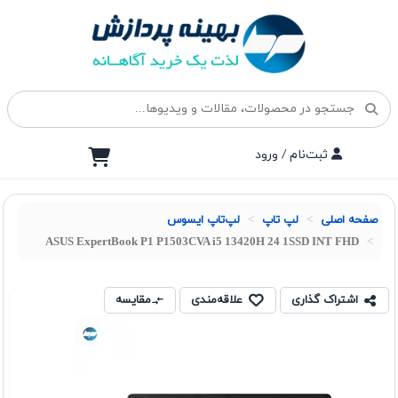
ثبت‌نام / ورود
صفحه اصلی
لپ تاپ
لپ‌تاپ ایسوس
ASUS ExpertBook P1 P1503CVA i5 13420H 24 1SSD INT FHD
اشتراک گذاری
علاقه‌مندی
مقایسه