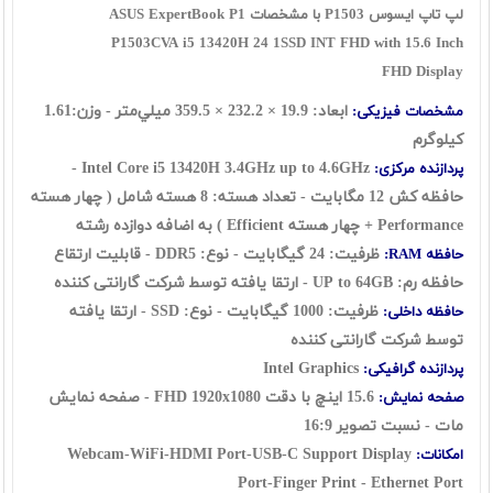
لپ تاپ ایسوس P1503 با مشخصات ASUS ExpertBook P1
P1503CVA i5 13420H 24 1SSD INT FHD with 15.6 Inch
FHD Display
ابعاد:
19.9 × 232.2 × 359.5 ميلي‌متر
- وزن:1.61
مشخصات فیزیکی:
کیلوگرم
Intel Core i5 13420H 3.4GHz up to 4.6GHz -
پردازنده مرکزی:
حافظه کش 12 مگابایت - تعداد هسته: 8 هسته شامل ( چهار هسته
Performance + چهار هسته Efficient ) به اضافه دوازده رشته
ظرفیت: 24 گيگابايت - نوع: DDR5 - قابلیت ارتقاع
حافظه RAM:
حافظه رم: UP to 64GB - ارتقا یافته توسط شرکت گارانتی کننده
ظرفیت: 1000 گیگابایت - نوع: SSD
- ارتقا یافته
حافظه داخلی:
توسط شرکت گارانتی کننده
Intel Graphics
پردازنده گرافیکی:
15.6 اينچ با دقت FHD 1920x1080 - صفحه نمایش
صفحه نمایش:
مات - نسبت تصویر 16:9
Webcam-WiFi-HDMI Port-USB-C Support Display
امکانات:
Port-Finger Print - Ethernet Port