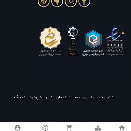
تمامی حقوق این وب سایت متعلق به بهینه پردازش میباشد
account_circle
help_outline
shopping_cart
category
home