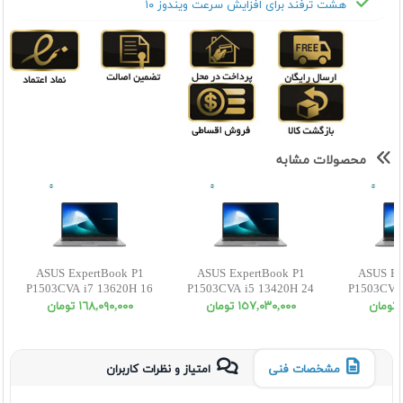
هشت ترفند برای افزایش سرعت ویندوز ۱۰
محصولات مشابه
ASUS ExpertBook P1
ASUS ExpertBook P1
ASUS Ex
P1503CVA i7 13620H 16
P1503CVA i5 13420H 24
P1503CVA 
512SSD INT FHD
512SSD INT FHD
1SSD
١٥٧,٠٣٠,٠٠٠ تومان
١٦٨,٠٩٠,٠٠٠ تومان
مشخصات فنی
امتیاز و نظرات کاربران