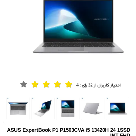
4
امتیاز کاربران از
32
رای:
t
Previou
ASUS ExpertBook P1 P1503CVA i5 13420H 24 1SSD
INT FHD